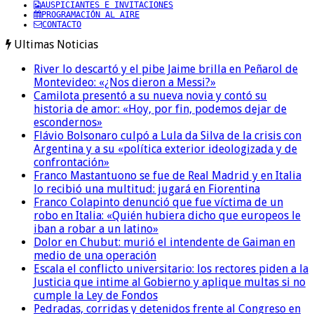
AUSPICIANTES E INVITACIONES
PROGRAMACIÓN AL AIRE
CONTACTO
Ultimas Noticias
River lo descartó y el pibe Jaime brilla en Peñarol de
Montevideo: «¿Nos dieron a Messi?»
Camilota presentó a su nueva novia y contó su
historia de amor: «Hoy, por fin, podemos dejar de
escondernos»
Flávio Bolsonaro culpó a Lula da Silva de la crisis con
Argentina y a su «política exterior ideologizada y de
confrontación»
Franco Mastantuono se fue de Real Madrid y en Italia
lo recibió una multitud: jugará en Fiorentina
Franco Colapinto denunció que fue víctima de un
robo en Italia: «Quién hubiera dicho que europeos le
iban a robar a un latino»
Dolor en Chubut: murió el intendente de Gaiman en
medio de una operación
Escala el conflicto universitario: los rectores piden a la
Justicia que intime al Gobierno y aplique multas si no
cumple la Ley de Fondos
Pedradas, corridas y detenidos frente al Congreso en