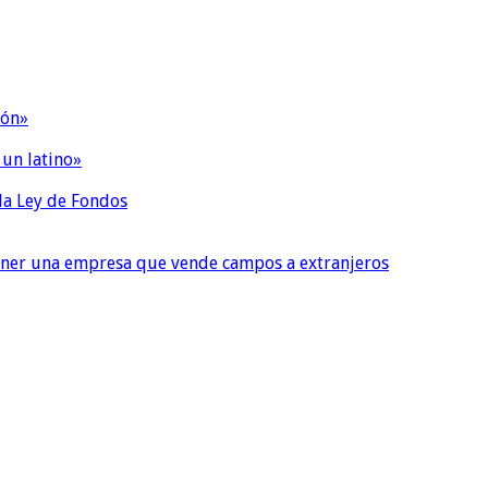
ión»
 un latino»
 la Ley de Fondos
tener una empresa que vende campos a extranjeros