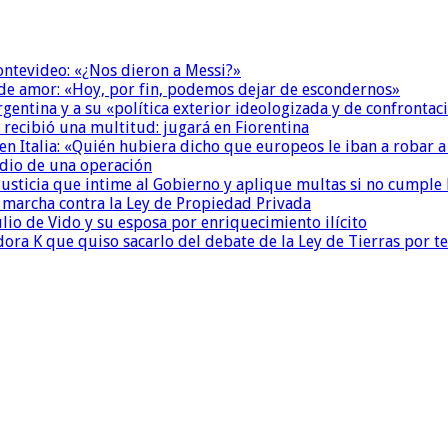
Montevideo: «¿Nos dieron a Messi?»
 de amor: «Hoy, por fin, podemos dejar de escondernos»
Argentina y a su «política exterior ideologizada y de confrontac
 recibió una multitud: jugará en Fiorentina
n Italia: «Quién hubiera dicho que europeos le iban a robar a
dio de una operación
la Justicia que intime al Gobierno y aplique multas si no cumple
a marcha contra la Ley de Propiedad Privada
io de Vido y su esposa por enriquecimiento ilícito
ora K que quiso sacarlo del debate de la Ley de Tierras por 