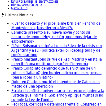
AUSPICIANTES E INVITACIONES
PROGRAMACIÓN AL AIRE
CONTACTO
Ultimas Noticias
River lo descartó y el pibe Jaime brilla en Peñarol de
Montevideo: «¿Nos dieron a Messi?»
Camilota presentó a su nueva novia y contó su
historia de amor: «Hoy, por fin, podemos dejar de
escondernos»
Flávio Bolsonaro culpó a Lula da Silva de la crisis con
Argentina y a su «política exterior ideologizada y de
confrontación»
Franco Mastantuono se fue de Real Madrid y en Italia
lo recibió una multitud: jugará en Fiorentina
Franco Colapinto denunció que fue víctima de un
robo en Italia: «Quién hubiera dicho que europeos le
iban a robar a un latino»
Dolor en Chubut: murió el intendente de Gaiman en
medio de una operación
Escala el conflicto universitario: los rectores piden a la
Justicia que intime al Gobierno y aplique multas si no
cumple la Ley de Fondos
Pedradas, corridas y detenidos frente al Congreso en