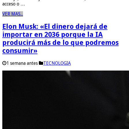
acceso o …
VER MAS...
Elon Musk: «El dinero dejará de
importar en 2036 porque la IA
producirá más de lo que podremos
consumir»
1 semana antes
TECNOLOGIA