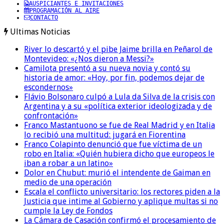
AUSPICIANTES E INVITACIONES
PROGRAMACIÓN AL AIRE
CONTACTO
Ultimas Noticias
River lo descartó y el pibe Jaime brilla en Peñarol de
Montevideo: «¿Nos dieron a Messi?»
Camilota presentó a su nueva novia y contó su
historia de amor: «Hoy, por fin, podemos dejar de
escondernos»
Flávio Bolsonaro culpó a Lula da Silva de la crisis con
Argentina y a su «política exterior ideologizada y de
confrontación»
Franco Mastantuono se fue de Real Madrid y en Italia
lo recibió una multitud: jugará en Fiorentina
Franco Colapinto denunció que fue víctima de un
robo en Italia: «Quién hubiera dicho que europeos le
iban a robar a un latino»
Dolor en Chubut: murió el intendente de Gaiman en
medio de una operación
Escala el conflicto universitario: los rectores piden a la
Justicia que intime al Gobierno y aplique multas si no
cumple la Ley de Fondos
La Cámara de Casación confirmó el procesamiento de