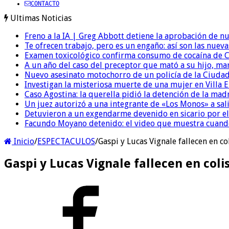
CONTACTO
Ultimas Noticias
Freno a la IA | Greg Abbott detiene la aprobación de n
Te ofrecen trabajo, pero es un engaño: así son las nueva
Examen toxicológico confirma consumo de cocaína de C
A un año del caso del preceptor que mató a su hijo, mar
Nuevo asesinato motochorro de un policía de la Ciudad
Investigan la misteriosa muerte de una mujer en Villa El
Caso Agostina: la querella pidió la detención de la mad
Un juez autorizó a una integrante de «Los Monos» a sali
Detuvieron a un exgendarme devenido en sicario por e
Facundo Moyano detenido: el video que muestra cuand
Inicio
/
ESPECTACULOS
/
Gaspi y Lucas Vignale fallecen en co
Gaspi y Lucas Vignale fallecen en coli