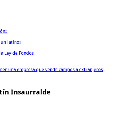
ión»
 un latino»
 la Ley de Fondos
tener una empresa que vende campos a extranjeros
tín Insaurralde