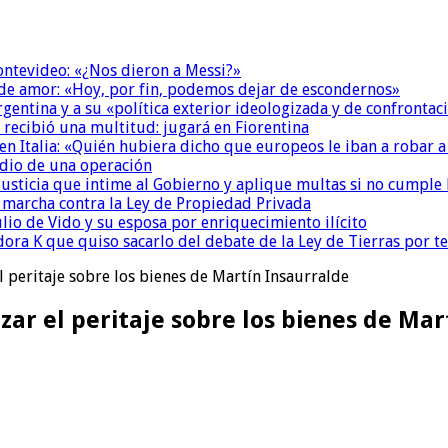
Montevideo: «¿Nos dieron a Messi?»
 de amor: «Hoy, por fin, podemos dejar de escondernos»
Argentina y a su «política exterior ideologizada y de confrontac
 recibió una multitud: jugará en Fiorentina
n Italia: «Quién hubiera dicho que europeos le iban a robar a
dio de una operación
la Justicia que intime al Gobierno y aplique multas si no cumple
a marcha contra la Ley de Propiedad Privada
io de Vido y su esposa por enriquecimiento ilícito
ora K que quiso sacarlo del debate de la Ley de Tierras por 
l peritaje sobre los bienes de Martín Insaurralde
ar el peritaje sobre los bienes de Mar