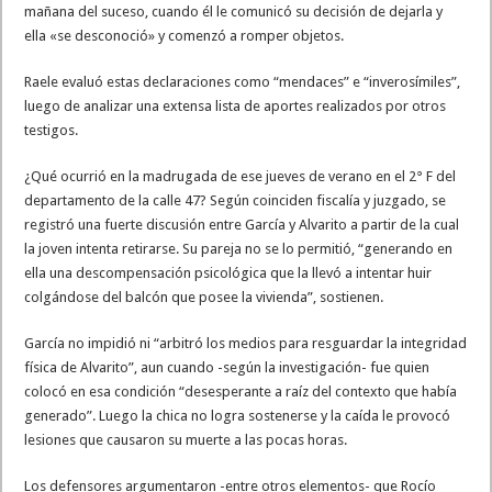
mañana del suceso, cuando él le comunicó su decisión de dejarla y
ella «se desconoció» y comenzó a romper objetos.
Raele evaluó estas declaraciones como “mendaces” e “inverosímiles”,
luego de analizar una extensa lista de aportes realizados por otros
testigos.
¿Qué ocurrió en la madrugada de ese jueves de verano en el 2° F del
departamento de la calle 47? Según coinciden fiscalía y juzgado, se
registró una fuerte discusión entre García y Alvarito a partir de la cual
la joven intenta retirarse. Su pareja no se lo permitió, “generando en
ella una descompensación psicológica que la llevó a intentar huir
colgándose del balcón que posee la vivienda”, sostienen.
García no impidió ni “arbitró los medios para resguardar la integridad
física de Alvarito”, aun cuando -según la investigación- fue quien
colocó en esa condición “desesperante a raíz del contexto que había
generado”. Luego la chica no logra sostenerse y la caída le provocó
lesiones que causaron su muerte a las pocas horas.
Los defensores argumentaron -entre otros elementos- que Rocío