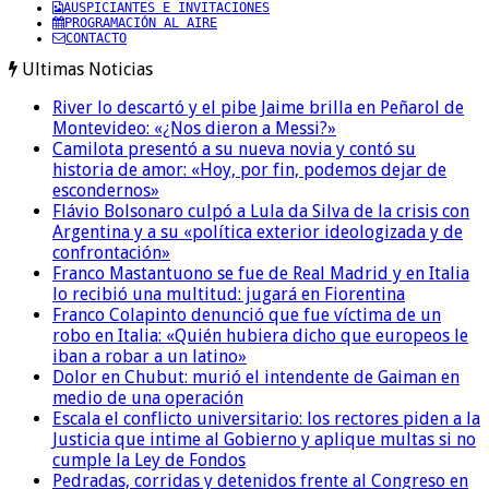
AUSPICIANTES E INVITACIONES
PROGRAMACIÓN AL AIRE
CONTACTO
Ultimas Noticias
River lo descartó y el pibe Jaime brilla en Peñarol de
Montevideo: «¿Nos dieron a Messi?»
Camilota presentó a su nueva novia y contó su
historia de amor: «Hoy, por fin, podemos dejar de
escondernos»
Flávio Bolsonaro culpó a Lula da Silva de la crisis con
Argentina y a su «política exterior ideologizada y de
confrontación»
Franco Mastantuono se fue de Real Madrid y en Italia
lo recibió una multitud: jugará en Fiorentina
Franco Colapinto denunció que fue víctima de un
robo en Italia: «Quién hubiera dicho que europeos le
iban a robar a un latino»
Dolor en Chubut: murió el intendente de Gaiman en
medio de una operación
Escala el conflicto universitario: los rectores piden a la
Justicia que intime al Gobierno y aplique multas si no
cumple la Ley de Fondos
Pedradas, corridas y detenidos frente al Congreso en