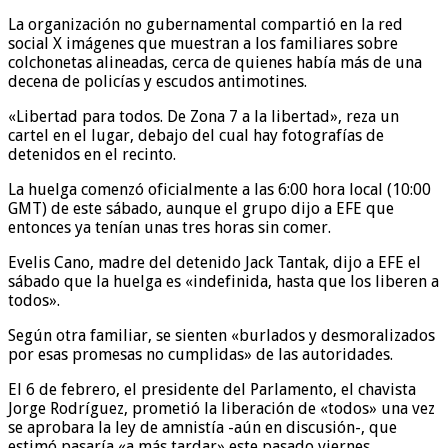
La organización no gubernamental compartió en la red
social X imágenes que muestran a los familiares sobre
colchonetas alineadas, cerca de quienes había más de una
decena de policías y escudos antimotines.
«Libertad para todos. De Zona 7 a la libertad», reza un
cartel en el lugar, debajo del cual hay fotografías de
detenidos en el recinto.
La huelga comenzó oficialmente a las 6:00 hora local (10:00
GMT) de este sábado, aunque el grupo dijo a EFE que
entonces ya tenían unas tres horas sin comer.
Evelis Cano, madre del detenido Jack Tantak, dijo a EFE el
sábado que la huelga es «indefinida, hasta que los liberen a
todos».
Según otra familiar, se sienten «burlados y desmoralizados
por esas promesas no cumplidas» de las autoridades.
El 6 de febrero, el presidente del Parlamento, el chavista
Jorge Rodríguez, prometió la liberación de «todos» una vez
se aprobara la ley de amnistía -aún en discusión-, que
estimó pasaría «a más tardar» este pasado viernes.