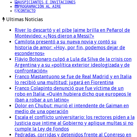
AUSPICIANTES E INVITACIONES
PROGRAMACIÓN AL AIRE
CONTACTO
Ultimas Noticias
River lo descartó y el pibe Jaime brilla en Peñarol de
Montevideo: «¿Nos dieron a Messi?»
Camilota presentó a su nueva novia y contó su
historia de amor: «Hoy, por fin, podemos dejar de
escondernos»
Flávio Bolsonaro culpó a Lula da Silva de la crisis con
Argentina y a su «política exterior ideologizada y de
confrontación»
Franco Mastantuono se fue de Real Madrid y en Italia
lo recibió una multitud: jugará en Fiorentina
Franco Colapinto denunció que fue víctima de un
robo en Italia: «Quién hubiera dicho que europeos le
iban a robar a un latino»
Dolor en Chubut: murió el intendente de Gaiman en
medio de una operación
Escala el conflicto universitario: los rectores piden a la
Justicia que intime al Gobierno y aplique multas si no
cumple la Ley de Fondos
Pedradas, corridas y detenidos frente al Congreso en