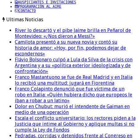
AUSPICIANTES E INVITACIONES
PROGRAMACIÓN AL AIRE
CONTACTO
Ultimas Noticias
River lo descartó y el pibe Jaime brilla en Peñarol de
Montevideo: «¿Nos dieron a Messi?»
Camilota presentó a su nueva novia y contó su
historia de amor: «Hoy, por fin, podemos dejar de
escondernos»
Flávio Bolsonaro culpó a Lula da Silva de la crisis con
Argentina y a su «política exterior ideologizada y de
confrontación»
Franco Mastantuono se fue de Real Madrid y en Italia
lo recibió una multitud: jugará en Fiorentina
Franco Colapinto denunció que fue víctima de un
robo en Italia: «Quién hubiera dicho que europeos le
iban a robar a un latino»
Dolor en Chubut: murió el intendente de Gaiman en
medio de una operación
Escala el conflicto universitario: los rectores piden a la
Justicia que intime al Gobierno y aplique multas si no
cumple la Ley de Fondos
Pedradas, corridas y detenidos frente al Congreso en