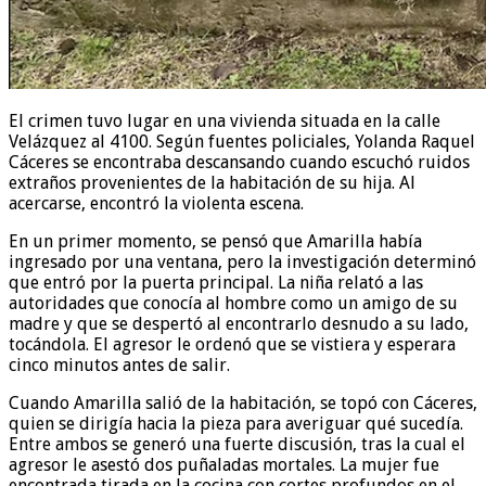
El crimen tuvo lugar en una vivienda situada en la calle
Velázquez al 4100. Según fuentes policiales, Yolanda Raquel
Cáceres se encontraba descansando cuando escuchó ruidos
extraños provenientes de la habitación de su hija. Al
acercarse, encontró la violenta escena.
En un primer momento, se pensó que Amarilla había
ingresado por una ventana, pero la investigación determinó
que entró por la puerta principal. La niña relató a las
autoridades que conocía al hombre como un amigo de su
madre y que se despertó al encontrarlo desnudo a su lado,
tocándola. El agresor le ordenó que se vistiera y esperara
cinco minutos antes de salir.
Cuando Amarilla salió de la habitación, se topó con Cáceres,
quien se dirigía hacia la pieza para averiguar qué sucedía.
Entre ambos se generó una fuerte discusión, tras la cual el
agresor le asestó dos puñaladas mortales. La mujer fue
encontrada tirada en la cocina con cortes profundos en el