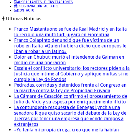
AUSPICIANTES E INVITACIONES
PROGRAMACIÓN AL AIRE
CONTACTO
Ultimas Noticias
Franco Mastantuono se fue de Real Madrid y en Italia
lo recibió una multitud: jugará en Fiorentina
Franco Colapinto denunció que fue víctima de un
robo en Italia: «Quién hubiera dicho que europeos le
iban a robar a un latino»
Dolor en Chubut: murió el intendente de Gaiman en
medio de una operación
Escala el conflicto universitario: los rectores piden a la
Justicia que intime al Gobierno y aplique multas si no
cumple la Ley de Fondos
Pedradas, corridas y detenidos frente al Congreso en
la marcha contra la Ley de Propiedad Privada
La Cámara de Casación confirmó el procesamiento de
Julio de Vido y su esposa por enriquecimiento ilícito
La contundente respuesta de Benegas Lynch a una
senadora K que quiso sacarlo del debate de la Ley de
Tierras por tener una empresa que vende campos a
extranjeros
«Yo tenía mi propia droga, creo que me la habían