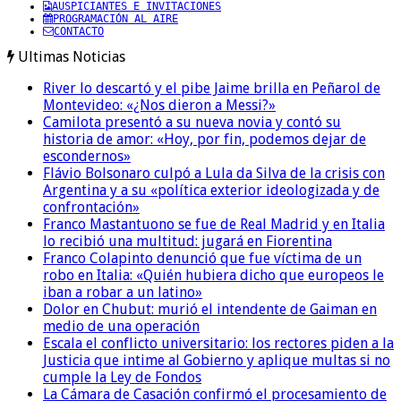
AUSPICIANTES E INVITACIONES
PROGRAMACIÓN AL AIRE
CONTACTO
Ultimas Noticias
River lo descartó y el pibe Jaime brilla en Peñarol de
Montevideo: «¿Nos dieron a Messi?»
Camilota presentó a su nueva novia y contó su
historia de amor: «Hoy, por fin, podemos dejar de
escondernos»
Flávio Bolsonaro culpó a Lula da Silva de la crisis con
Argentina y a su «política exterior ideologizada y de
confrontación»
Franco Mastantuono se fue de Real Madrid y en Italia
lo recibió una multitud: jugará en Fiorentina
Franco Colapinto denunció que fue víctima de un
robo en Italia: «Quién hubiera dicho que europeos le
iban a robar a un latino»
Dolor en Chubut: murió el intendente de Gaiman en
medio de una operación
Escala el conflicto universitario: los rectores piden a la
Justicia que intime al Gobierno y aplique multas si no
cumple la Ley de Fondos
La Cámara de Casación confirmó el procesamiento de