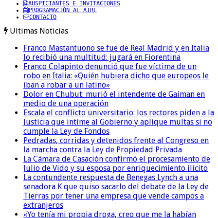
AUSPICIANTES E INVITACIONES
PROGRAMACIÓN AL AIRE
CONTACTO
Ultimas Noticias
Franco Mastantuono se fue de Real Madrid y en Italia
lo recibió una multitud: jugará en Fiorentina
Franco Colapinto denunció que fue víctima de un
robo en Italia: «Quién hubiera dicho que europeos le
iban a robar a un latino»
Dolor en Chubut: murió el intendente de Gaiman en
medio de una operación
Escala el conflicto universitario: los rectores piden a la
Justicia que intime al Gobierno y aplique multas si no
cumple la Ley de Fondos
Pedradas, corridas y detenidos frente al Congreso en
la marcha contra la Ley de Propiedad Privada
La Cámara de Casación confirmó el procesamiento de
Julio de Vido y su esposa por enriquecimiento ilícito
La contundente respuesta de Benegas Lynch a una
senadora K que quiso sacarlo del debate de la Ley de
Tierras por tener una empresa que vende campos a
extranjeros
«Yo tenía mi propia droga, creo que me la habían