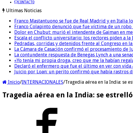
CONTACTO
Ultimas Noticias
Franco Mastantuono se fue de Real Madrid y en Italia lo
Franco Colapinto denunció que fue víctima de un robo e
Dolor en Chubut: murió el intendente de Gaiman en me
Escala el conflicto universitario: los rectores piden a 
Pedradas, corridas y detenidos frente al Congreso en l
La Cámara de Casación confirmó el procesamiento de Jul
La contundente respuesta de Benegas Lynch a una senad
«Yo tenía mi propia droga, creo que me la habían regala
Declaró el enfermero que fue el último en ver con vid
Juicio por Loan: un perito confirmó que había rastros d
Inicio
/
INTERNACIONALES
/
Tragedia aérea en la India: se e
Tragedia aérea en la India: se estrel