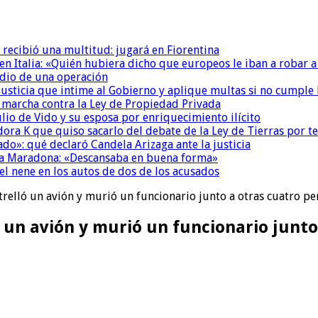
 recibió una multitud: jugará en Fiorentina
n Italia: «Quién hubiera dicho que europeos le iban a robar a
dio de una operación
la Justicia que intime al Gobierno y aplique multas si no cumple
a marcha contra la Ley de Propiedad Privada
io de Vido y su esposa por enriquecimiento ilícito
ora K que quiso sacarlo del debate de la Ley de Tierras por 
do»: qué declaró Candela Arizaga ante la justicia
a a Maradona: «Descansaba en buena forma»
el nene en los autos de dos de los acusados
strelló un avión y murió un funcionario junto a otras cuatro p
ló un avión y murió un funcionario junt