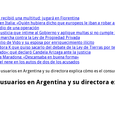
 recibió una multitud: jugará en Fiorentina
n Italia: «Quién hubiera dicho que europeos le iban a robar a
dio de una operación
la Justicia que intime al Gobierno y aplique multas si no cumple
a marcha contra la Ley de Propiedad Privada
io de Vido y su esposa por enriquecimiento ilícito
ora K que quiso sacarlo del debate de la Ley de Tierras por 
do»: qué declaró Candela Arizaga ante la justicia
a a Maradona: «Descansaba en buena forma»
el nene en los autos de dos de los acusados
 usuarios en Argentina y su directora explica cómo es el cons
 usuarios en Argentina y su directora 