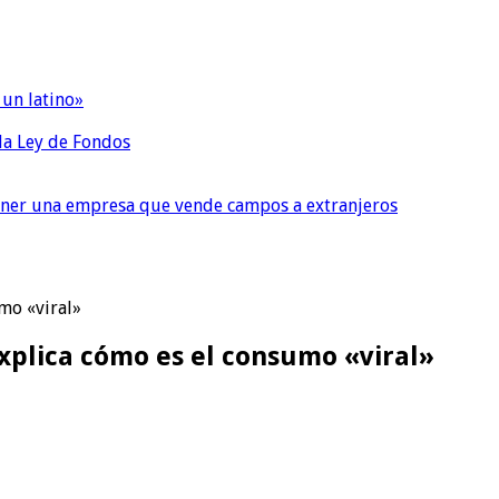
 un latino»
 la Ley de Fondos
tener una empresa que vende campos a extranjeros
umo «viral»
explica cómo es el consumo «viral»