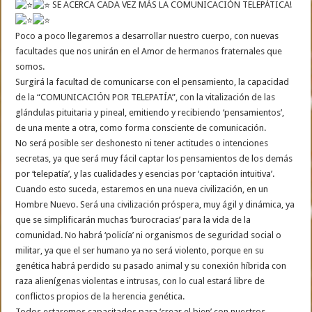
SE ACERCA CADA VEZ MÁS LA COMUNICACIÓN TELEPÁTICA!
Poco a poco llegaremos a desarrollar nuestro cuerpo, con nuevas
facultades que nos unirán en el Amor de hermanos fraternales que
somos.
Surgirá la facultad de comunicarse con el pensamiento, la capacidad
de la “COMUNICACIÓN POR TELEPATÍA”, con la vitalización de las
glándulas pituitaria y pineal, emitiendo y recibiendo ‘pensamientos’,
de una mente a otra, como forma consciente de comunicación.
No será posible ser deshonesto ni tener actitudes o intenciones
secretas, ya que será muy fácil captar los pensamientos de los demás
por ‘telepatía’, y las cualidades y esencias por ‘captación intuitiva’.
Cuando esto suceda, estaremos en una nueva civilización, en un
Hombre Nuevo. Será una civilización próspera, muy ágil y dinámica, ya
que se simplificarán muchas ‘burocracias’ para la vida de la
comunidad. No habrá ‘policía’ ni organismos de seguridad social o
militar, ya que el ser humano ya no será violento, porque en su
genética habrá perdido su pasado animal y su conexión híbrida con
raza alienígenas violentas e intrusas, con lo cual estará libre de
conflictos propios de la herencia genética.
Todos estaremos capacitados para ‘crear el bien’ con nuestros