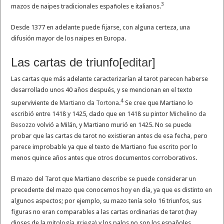
3
mazos de naipes tradicionales españoles e italianos.
Desde 1377 en adelante puede fijarse, con alguna certeza, una
difusión mayor de los naipes en Europa.
Las cartas de triunfo
[
editar
]
Las cartas que más adelante caracterizarían al tarot parecen haberse
desarrollado unos 40 años después, y se mencionan en el texto
4
superviviente de
Martiano da Tortona
.
​ Se cree que Martiano lo
escribió entre 1418 y 1425, dado que en 1418 su pintor
Michelino da
Besozzo
volvió a Milán, y Martiano murió en 1425. No se puede
probar que las cartas de tarot no existieran antes de esa fecha, pero
parece improbable ya que el texto de Martiano fue escrito por lo
menos quince años antes que otros documentos corroborativos.
El mazo del Tarot que Martiano describe se puede considerar un
precedente del mazo que conocemos hoy en día, ya que es distinto en
algunos aspectos; por ejemplo, su mazo tenía solo 16 triunfos, sus
figuras no eran comparables a las cartas ordinarias de tarot (hay
dioses de la
mitología griega
) y los palos no son los españoles