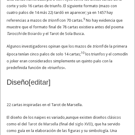
corte y solo 16 cartas de triunfo. El siguiente formato (mazo con
cuatro palos de 14 más 22) tardó en aparecer; ya en 1457 hay
9
referencias a mazos de
trionfi
con 70 cartas.
​ No hay evidencia que
muestre que el formato final de 78 cartas existiera antes del poema
Tarocchi
de
Boiardo
y el Tarot de Sola Busca.
Algunos investigadores opinan que los mazos de
trionfi
de la primera
10
época tenían cinco palos de solo 14 cartas;
​ los triunfos y el comodín
o joker eran considerados simplemente un quinto palo con la
predefinida función de «triunfos».
Diseño
[
editar
]
22 cartas inspiradas en el Tarot de Marsella.
El diseño de los naipes es variado,aunque existen diseños clásicos
como el del
Tarot de Marsella
(final del
siglo XVII
), que ha servido
como guía en la elaboración de las figuras y su simbología. Una