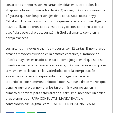
Los arcanos menores son 56 cartas divididas en cuatro palos, las
«bajas» o «falsas» numeradas del As (1) al diez, más los «honores» o
«figuras» que son los personajes de la corte: Sota, Reina, Rey y
Caballero. Los palos son los mismos que en la baraja común. Algunos
mazos utilizan los oros, copas, espadas y bastos, como en la
baraja
española
y otros el pique, corazón, trébol y diamante como en la
baraja francesa
.
Los arcanos mayores o triunfos mayores son 22 cartas. El nombre de
arcanos mayores es usado en la práctica
esotérica
; el nombre de
triunfos mayores es usado en el
tarot como juego
, en el que solo se
muestra el
número romano
en cada carta, más una decoración que es
la misma en cada una. En las variedades para la interpretación
esotérica, cada arcano representa una imagen de carácter
arquetípico
, con numerosos
simbolismos
. Aunque existen mazos que
tienen el número y el nombre, los tarots más viejos no tienen ni
número ni nombre para estos arcanos. Asimismo, no tienen un orden
predeterminado. PARA CONSULTAS MANDA EMAIL A
contenidostv2019@gmail.com ATENCION PERSONALIZADA