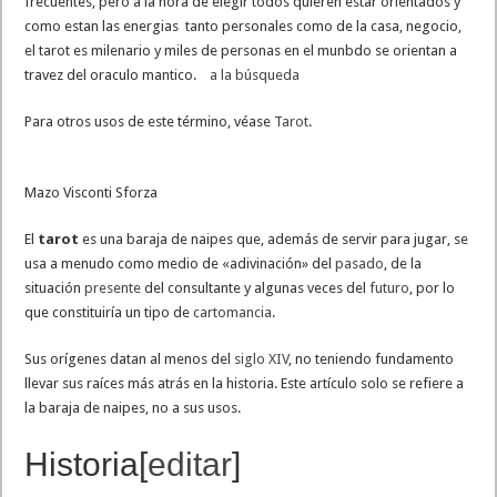
frecuentes, pero a la hora de elegir todos quieren estar orientados y
como estan las energias tanto personales como de la casa, negocio,
el tarot es milenario y miles de personas en el munbdo se orientan a
travez del oraculo mantico.
a la búsqueda
Para otros usos de este término, véase
Tarot
.
Mazo Visconti Sforza
El
tarot
es una baraja de naipes que, además de servir para jugar, se
usa a menudo como medio de «adivinación» del
pasado
, de la
situación
presente
del consultante y algunas veces del
futuro
, por lo
que constituiría un tipo de
cartomancia
.
Sus orígenes datan al menos del
siglo XIV
, no teniendo fundamento
llevar sus raíces más atrás en la historia. Este artículo solo se refiere a
la baraja de naipes, no a sus usos.
Historia
[
editar
]