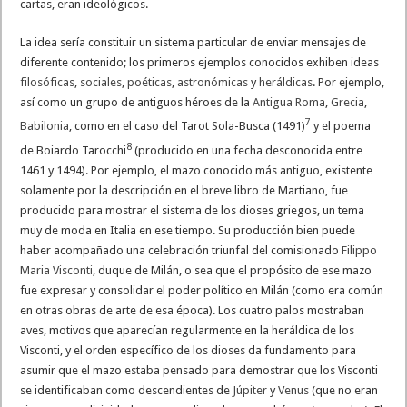
cartas, eran ideológicos.
La idea sería constituir un sistema particular de enviar mensajes de
diferente contenido; los primeros ejemplos conocidos exhiben ideas
filosóficas
,
sociales
,
poéticas
,
astronómicas
y
heráldicas
. Por ejemplo,
así como un grupo de antiguos héroes de la
Antigua Roma
,
Grecia
,
7
Babilonia
, como en el caso del Tarot Sola-Busca (1491)
​ y el poema
8
de Boiardo Tarocchi
​ (producido en una fecha desconocida entre
1461 y 1494). Por ejemplo, el mazo conocido más antiguo, existente
solamente por la descripción en el breve libro de Martiano, fue
producido para mostrar el sistema de los dioses griegos, un tema
muy de moda en Italia en ese tiempo. Su producción bien puede
haber acompañado una celebración triunfal del comisionado
Filippo
Maria Visconti
, duque de Milán, o sea que el propósito de ese mazo
fue expresar y consolidar el poder político en Milán (como era común
en otras obras de arte de esa época). Los cuatro palos mostraban
aves, motivos que aparecían regularmente en la heráldica de los
Visconti, y el orden específico de los dioses da fundamento para
asumir que el mazo estaba pensado para demostrar que los Visconti
se identificaban como descendientes de
Júpiter
y
Venus
(que no eran