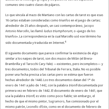
comunes sino cuatro clases de pájaros.
Lo que vincula al mazo de Martiano con las cartas de tarot es que esas
16 cartas estaban consideradas como triunfos en el juego de cartas;
alrededor de 25 años después, un casi contemporáneo,
Jacopo
Antonio Marcello
, las llamó
ludus triumphorum
, o «juego de los
triunfos». La correspondencia en la cual Marcello usó ese término ha
4
sido documentada y traducida en Internet.
El siguiente documento que parece confirmar la existencia de algo
similar a los naipes de tarot, son dos mazos de
Milán
(el Brera-
Brambrilla y el Tarocchi Cary-Yale) —existentes, pero incompletos— y
tres documentos, todos del Tribunal de
Ferrara
, Italia. No es posible
poner una fecha precisa a las cartas pero se estima que fueron
hechas alrededor de 1440. Los tres documentos datan del
1* de
enero
de
1441
a julio de
1442
, con la palabra
trionfi
documentada por
primera vez en febrero de 1442. El documento de enero de 1441, que
usa la palabra
trionfi
, es visto como poco fiable; sin embargo, el
hecho de que el mismo pintor,
Sagramoro
, fue comisionado por el
mismo patrón,
Leonello d’Este
, como en el documento de febrero de