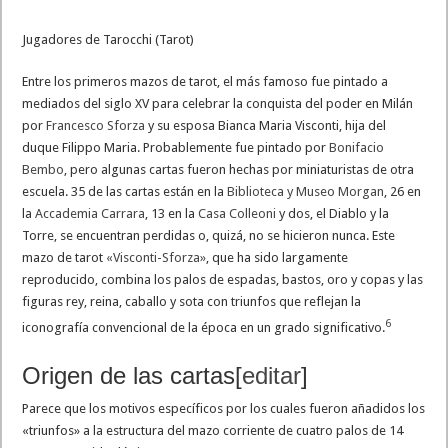
Jugadores de Tarocchi (Tarot)
Entre los primeros mazos de tarot, el más famoso fue pintado a
mediados del siglo XV para celebrar la conquista del poder en Milán
por
Francesco Sforza
y su esposa Bianca Maria Visconti, hija del
duque Filippo Maria. Probablemente fue pintado por
Bonifacio
Bembo
, pero algunas cartas fueron hechas por miniaturistas de otra
escuela. 35 de las cartas están en la
Biblioteca y Museo Morgan
, 26 en
la
Accademia Carrara
, 13 en la
Casa Colleoni
y dos, el Diablo y la
Torre, se encuentran perdidas o, quizá, no se hicieron nunca. Este
mazo de tarot
«Visconti-Sforza»
, que ha sido largamente
reproducido, combina los palos de espadas, bastos, oro y copas y las
figuras rey, reina, caballo y sota con triunfos que reflejan la
6
iconografía convencional de la época en un grado significativo.
Origen de las cartas
[
editar
]
Parece que los motivos específicos por los cuales fueron añadidos los
«triunfos» a la estructura del mazo corriente de cuatro palos de 14