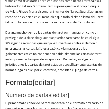
vistos como divinidades pero endiosados como héroes terrenales). El
historiador italiano Giordano Berti supone que fue el propio duque
de Milán, Filippo Maria Visconti, el inventor del Tarot. Stuart Kaplan, un
reconocido experto en el Tarot, dice que todo el simbolismo del Tarot
tal como lo conocemos hoy en día se desarrolló del Tarot italiano.
Durante mucho tiempo las cartas de tarot permanecieron como un
privilegio de la clase alta y, aunque pueden rastrearse hasta el siglo
XIV algunos sermones que arrojaban invectivas contra el demonio
inherente a las cartas, la
Iglesia católica
y la mayoría de los
gobernantes civiles no condenaban habitualmente las cartas de tarot
en los primeros tiempos de su aparición. De hecho, en algunas
jurisdicciones las cartas de tarot estaban específicamente exentas de
normas legales que, por el contrario, prohibían el juego de cartas.
Formato
[
editar
]
Número de cartas
[
editar
]
El primer mazo conocido parece haber tenido el formato ordinario de
diez cartas numeradas pero con reyes como las únicas cartas de la