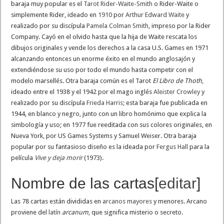
baraja muy popular es el
Tarot Rider-Waite-Smith
o Rider-Waite o
simplemente Rider, ideado en
1910
por
Arthur Edward Waite
y
realizado por su discípula
Pamela Colman Smith
, impreso por la Rider
Company. Cayó en el olvido hasta que la hija de Waite rescata los
dibujos originales y vende los derechos a la casa U.S. Games en 1971
alcanzando entonces un enorme éxito en el mundo anglosajón y
extendiéndose su uso por todo el mundo hasta competir con el
modelo marsellés. Otra baraja común es el Tarot
El Libro de Thoth
,
ideado entre el 1938 y el 1942 por el mago inglés
Aleister Crowley
y
realizado por su discípula
Frieda Harris
; esta baraja fue publicada en
1944, en blanco y negro, junto con un libro homónimo que explica la
simbología y uso; en 1977 fue reeditada con sus colores originales, en
Nueva York, por US Games Systems y Samuel Weiser. Otra baraja
popular por su fantasioso diseño es la ideada por
Fergus Hall
para la
película
Vive y deja morir
(1973).
Nombre de las cartas
[
editar
]
Las 78 cartas están divididas en
arcanos mayores
y menores. Arcano
proviene del
latín
arcanum
, que significa misterio o secreto.