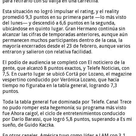
para retirarlo con su valija en una carretilla.
Esta situación no logró impulsar el rating, y el reality
promedió 9,3 puntos en su primera parte —lo más visto
del lunes— y descendió a 6,6 puntos en la segunda,
ubicándose en quinto lugar. Gran Hermano continúa sin
alcanzar las cifras de temporadas anteriores, aunque aún
permanecen muchos participantes dentro de la casa, la
mayoría encerrados desde el 23 de febrero, aunque varios
entraron y salieron con relativa facilidad.
El podio de audiencia se completó con El noticiero de la
gente, que alcanzó 8 puntos exactos, y Telefe Noticias, con
7,5. En cuarto lugar se ubicó Cortá por Lozano, el magazine
vespertino conducido por Verónica Lozano, que hacía
tiempo no figuraba en la tabla general, logrando 7,3
puntos.
Toda la tabla general fue dominada por Telefe. Canal Trece
no pudo romper esta hegemonía; su programa más visto
fue Ahora caigo!, el ciclo de entretenimientos conducido
por Darío Barassi, que logró 5,8 puntos, superando a Es mi
sueño, de Guido Kaczka.
En otros canales, América tuvo como líder a LAM con 3,1