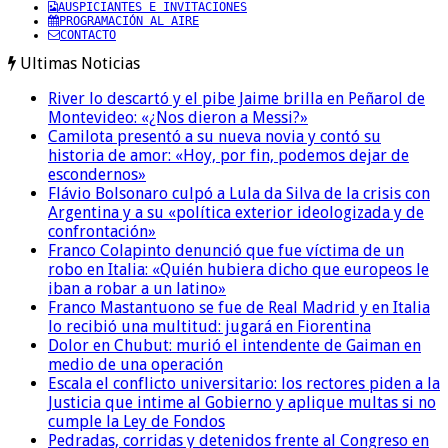
AUSPICIANTES E INVITACIONES
PROGRAMACIÓN AL AIRE
CONTACTO
Ultimas Noticias
River lo descartó y el pibe Jaime brilla en Peñarol de
Montevideo: «¿Nos dieron a Messi?»
Camilota presentó a su nueva novia y contó su
historia de amor: «Hoy, por fin, podemos dejar de
escondernos»
Flávio Bolsonaro culpó a Lula da Silva de la crisis con
Argentina y a su «política exterior ideologizada y de
confrontación»
Franco Colapinto denunció que fue víctima de un
robo en Italia: «Quién hubiera dicho que europeos le
iban a robar a un latino»
Franco Mastantuono se fue de Real Madrid y en Italia
lo recibió una multitud: jugará en Fiorentina
Dolor en Chubut: murió el intendente de Gaiman en
medio de una operación
Escala el conflicto universitario: los rectores piden a la
Justicia que intime al Gobierno y aplique multas si no
cumple la Ley de Fondos
Pedradas, corridas y detenidos frente al Congreso en