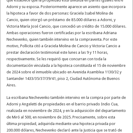
que establece que la propiedad está dividida en partes iguales entre
Adorni y su esposa. Posteriormente aparece un asiento que incorpora
la hipoteca a favor de dos personas: Graciela Isabel Molina de
Cancio, quien otorgó un préstamo de 85.000 dólares a Adorni, y
Victoria María José Cancio, que concedió un crédito de 15.000 dólares.
Ambas operaciones fueron certificadas por la escribana Adriana
Nechevenko, quien también intervino en la compraventa. Por este
motivo, Pollicita citó a Graciela Molina de Cancio y Victoria Cancio a
prestar declaración testimonial este lunes a las 9 y 11 horas,
respectivamente. Se les requirió que concurran con toda la
documentación vinculada a la hipoteca constituida el 15 de noviembre
de 2024 sobre el inmueble ubicado en Avenida Asamblea 1130/32 y
Santander 1433/35/37/39/41, piso 2, Ciudad Autónoma de Buenos
Aires.
La escribana Nechevenko también intervino en la compra por parte de
Adorni y Angeletti de propiedades en el barrio privado Indio Cua,
realizada en noviembre de 2024, y en la adquisición del departamento
de Miró al 500, en noviembre de 2025. Precisamente, sobre esta
última propiedad, adquirida mediante una hipoteca privada por
200.000 dólares, Nechevenko declaró ante la Justicia que se trató de