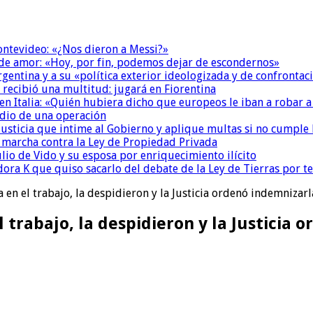
Montevideo: «¿Nos dieron a Messi?»
 de amor: «Hoy, por fin, podemos dejar de escondernos»
Argentina y a su «política exterior ideologizada y de confrontac
 recibió una multitud: jugará en Fiorentina
n Italia: «Quién hubiera dicho que europeos le iban a robar a
dio de una operación
la Justicia que intime al Gobierno y aplique multas si no cumple
a marcha contra la Ley de Propiedad Privada
io de Vido y su esposa por enriquecimiento ilícito
ora K que quiso sacarlo del debate de la Ley de Tierras por 
a en el trabajo, la despidieron y la Justicia ordenó indemnizar
 trabajo, la despidieron y la Justicia