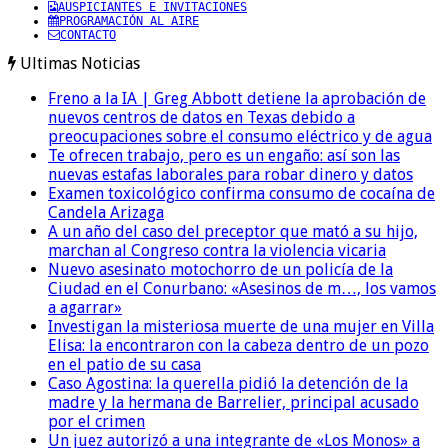
AUSPICIANTES E INVITACIONES
PROGRAMACIÓN AL AIRE
CONTACTO
Ultimas Noticias
Freno a la IA | Greg Abbott detiene la aprobación de
nuevos centros de datos en Texas debido a
preocupaciones sobre el consumo eléctrico y de agua
Te ofrecen trabajo, pero es un engaño: así son las
nuevas estafas laborales para robar dinero y datos
Examen toxicológico confirma consumo de cocaína de
Candela Arizaga
A un año del caso del preceptor que mató a su hijo,
marchan al Congreso contra la violencia vicaria
Nuevo asesinato motochorro de un policía de la
Ciudad en el Conurbano: «Asesinos de m…, los vamos
a agarrar»
Investigan la misteriosa muerte de una mujer en Villa
Elisa: la encontraron con la cabeza dentro de un pozo
en el patio de su casa
Caso Agostina: la querella pidió la detención de la
madre y la hermana de Barrelier, principal acusado
por el crimen
Un juez autorizó a una integrante de «Los Monos» a