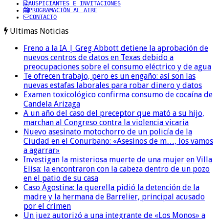
AUSPICIANTES E INVITACIONES
PROGRAMACIÓN AL AIRE
CONTACTO
Ultimas Noticias
Freno a la IA | Greg Abbott detiene la aprobación de
nuevos centros de datos en Texas debido a
preocupaciones sobre el consumo eléctrico y de agua
Te ofrecen trabajo, pero es un engaño: así son las
nuevas estafas laborales para robar dinero y datos
Examen toxicológico confirma consumo de cocaína de
Candela Arizaga
A un año del caso del preceptor que mató a su hijo,
marchan al Congreso contra la violencia vicaria
Nuevo asesinato motochorro de un policía de la
Ciudad en el Conurbano: «Asesinos de m…, los vamos
a agarrar»
Investigan la misteriosa muerte de una mujer en Villa
Elisa: la encontraron con la cabeza dentro de un pozo
en el patio de su casa
Caso Agostina: la querella pidió la detención de la
madre y la hermana de Barrelier, principal acusado
por el crimen
Un juez autorizó a una integrante de «Los Monos» a