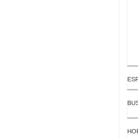
ESP
BU
HO