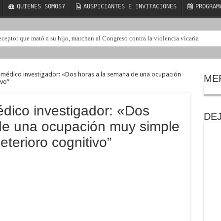
QUIENES SOMOS?
AUSPICIANTES E INVITACIONES
PROGRAM
eceptor que mató a su hijo, marchan al Congreso contra la violencia vicaria
médico investigador: «Dos horas a la semana de una ocupación
ME
ivo”
ico investigador: «Dos
DE
de una ocupación muy simple
eterioro cognitivo”