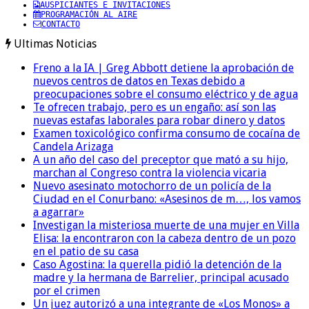
AUSPICIANTES E INVITACIONES
PROGRAMACIÓN AL AIRE
CONTACTO
Ultimas Noticias
Freno a la IA | Greg Abbott detiene la aprobación de
nuevos centros de datos en Texas debido a
preocupaciones sobre el consumo eléctrico y de agua
Te ofrecen trabajo, pero es un engaño: así son las
nuevas estafas laborales para robar dinero y datos
Examen toxicológico confirma consumo de cocaína de
Candela Arizaga
A un año del caso del preceptor que mató a su hijo,
marchan al Congreso contra la violencia vicaria
Nuevo asesinato motochorro de un policía de la
Ciudad en el Conurbano: «Asesinos de m…, los vamos
a agarrar»
Investigan la misteriosa muerte de una mujer en Villa
Elisa: la encontraron con la cabeza dentro de un pozo
en el patio de su casa
Caso Agostina: la querella pidió la detención de la
madre y la hermana de Barrelier, principal acusado
por el crimen
Un juez autorizó a una integrante de «Los Monos» a