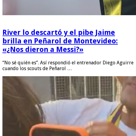
River lo descartó y el pibe Jaime
brilla en Peñarol de Montevideo:
«¿Nos dieron a Messi?»
“No sé quién es”. Así respondió el entrenador Diego Aguirre
cuando los scouts de Peñarol …