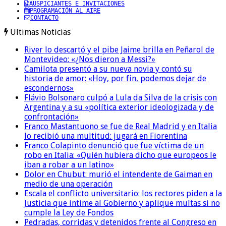
AUSPICIANTES E INVITACIONES
PROGRAMACIÓN AL AIRE
CONTACTO
Ultimas Noticias
River lo descartó y el pibe Jaime brilla en Peñarol de
Montevideo: «¿Nos dieron a Messi?»
Camilota presentó a su nueva novia y contó su
historia de amor: «Hoy, por fin, podemos dejar de
escondernos»
Flávio Bolsonaro culpó a Lula da Silva de la crisis con
Argentina y a su «política exterior ideologizada y de
confrontación»
Franco Mastantuono se fue de Real Madrid y en Italia
lo recibió una multitud: jugará en Fiorentina
Franco Colapinto denunció que fue víctima de un
robo en Italia: «Quién hubiera dicho que europeos le
iban a robar a un latino»
Dolor en Chubut: murió el intendente de Gaiman en
medio de una operación
Escala el conflicto universitario: los rectores piden a la
Justicia que intime al Gobierno y aplique multas si no
cumple la Ley de Fondos
Pedradas, corridas y detenidos frente al Congreso en