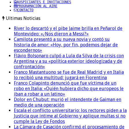
AUSPICIANTES E INVITACIONES
PROGRAMACIÓN AL AIRE
CONTACTO
Ultimas Noticias
River lo descartó y el pibe Jaime brilla en Peñarol de
Montevideo: «¿Nos dieron a Messi?»
Camilota presentó a su nueva novia y contó su
historia de amor: «Hoy, por fin, podemos dejar de
escondernos»
Flávio Bolsonaro culpó a Lula da Silva de la crisis con
Argentina y a su «política exterior ideologizada y de
confrontación»
Franco Mastantuono se fue de Real Madrid y en Italia
lo recibió una multitud: jugará en Fiorentina
Franco Colapinto denunció que fue víctima de un
robo en Italia: «Quién hubiera dicho que europeos le
iban a robar a un latino»
Dolor en Chubut: murió el intendente de Gaiman en
medio de una operación
Escala el conflicto universitario: los rectores piden a la
Justicia que intime al Gobierno y aplique multas si no
cumple la Ley de Fondos
La Cámara de Casación confirmó el procesamiento de