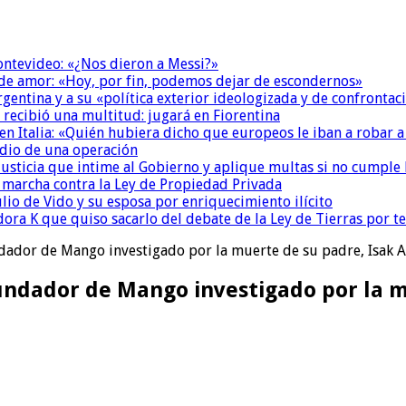
Montevideo: «¿Nos dieron a Messi?»
 de amor: «Hoy, por fin, podemos dejar de escondernos»
Argentina y a su «política exterior ideologizada y de confrontac
 recibió una multitud: jugará en Fiorentina
n Italia: «Quién hubiera dicho que europeos le iban a robar a
dio de una operación
la Justicia que intime al Gobierno y aplique multas si no cumple
a marcha contra la Ley de Propiedad Privada
io de Vido y su esposa por enriquecimiento ilícito
ora K que quiso sacarlo del debate de la Ley de Tierras por 
undador de Mango investigado por la muerte de su padre, Isak 
fundador de Mango investigado por la 