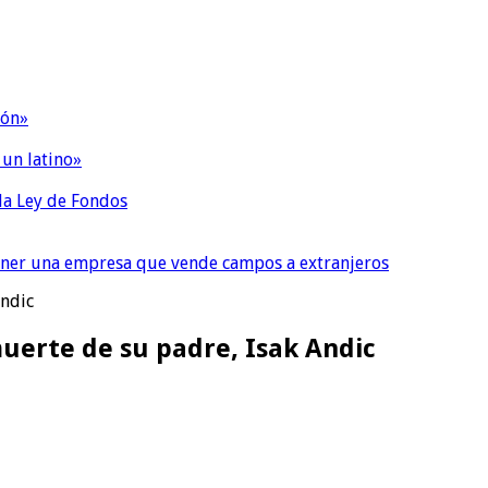
ión»
 un latino»
 la Ley de Fondos
tener una empresa que vende campos a extranjeros
Andic
muerte de su padre, Isak Andic