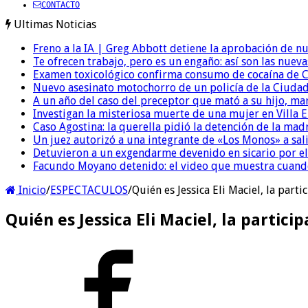
CONTACTO
Ultimas Noticias
Freno a la IA | Greg Abbott detiene la aprobación de n
Te ofrecen trabajo, pero es un engaño: así son las nueva
Examen toxicológico confirma consumo de cocaína de C
Nuevo asesinato motochorro de un policía de la Ciudad
A un año del caso del preceptor que mató a su hijo, mar
Investigan la misteriosa muerte de una mujer en Villa El
Caso Agostina: la querella pidió la detención de la mad
Un juez autorizó a una integrante de «Los Monos» a sali
Detuvieron a un exgendarme devenido en sicario por e
Facundo Moyano detenido: el video que muestra cuand
Inicio
/
ESPECTACULOS
/
Quién es Jessica Eli Maciel, la part
Quién es Jessica Eli Maciel, la partic