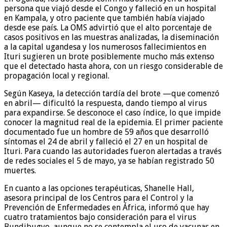
persona que viajó desde el Congo y falleció en un hospital
en Kampala, y otro paciente que también había viajado
desde ese país. La OMS advirtió que el alto porcentaje de
casos positivos en las muestras analizadas, la diseminación
a la capital ugandesa y los numerosos fallecimientos en
Ituri sugieren un brote posiblemente mucho más extenso
que el detectado hasta ahora, con un riesgo considerable de
propagación local y regional.
Según Kaseya, la detección tardía del brote —que comenzó
en abril— dificultó la respuesta, dando tiempo al virus
para expandirse. Se desconoce el caso índice, lo que impide
conocer la magnitud real de la epidemia. El primer paciente
documentado fue un hombre de 59 años que desarrolló
síntomas el 24 de abril y falleció el 27 en un hospital de
Ituri. Para cuando las autoridades fueron alertadas a través
de redes sociales el 5 de mayo, ya se habían registrado 50
muertes.
En cuanto a las opciones terapéuticas, Shanelle Hall,
asesora principal de los Centros para el Control y la
Prevención de Enfermedades en África, informó que hay
cuatro tratamientos bajo consideración para el virus
Bundibugyo, aunque no se contempla el uso de vacunas en