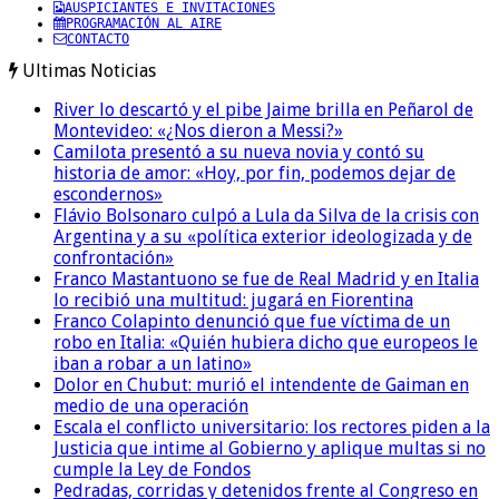
AUSPICIANTES E INVITACIONES
PROGRAMACIÓN AL AIRE
CONTACTO
Ultimas Noticias
River lo descartó y el pibe Jaime brilla en Peñarol de
Montevideo: «¿Nos dieron a Messi?»
Camilota presentó a su nueva novia y contó su
historia de amor: «Hoy, por fin, podemos dejar de
escondernos»
Flávio Bolsonaro culpó a Lula da Silva de la crisis con
Argentina y a su «política exterior ideologizada y de
confrontación»
Franco Mastantuono se fue de Real Madrid y en Italia
lo recibió una multitud: jugará en Fiorentina
Franco Colapinto denunció que fue víctima de un
robo en Italia: «Quién hubiera dicho que europeos le
iban a robar a un latino»
Dolor en Chubut: murió el intendente de Gaiman en
medio de una operación
Escala el conflicto universitario: los rectores piden a la
Justicia que intime al Gobierno y aplique multas si no
cumple la Ley de Fondos
Pedradas, corridas y detenidos frente al Congreso en