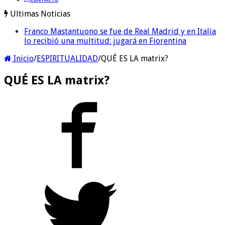
Ultimas Noticias
Franco Mastantuono se fue de Real Madrid y en Italia
Franco Colapinto denunció que fue víctima de un
lo recibió una multitud: jugará en Fiorentina
robo en Italia: «Quién hubiera dicho que europeos le
iban a robar a un latino»
Inicio
/
ESPIRITUALIDAD
/
QUÉ ES LA matrix?
QUÉ ES LA matrix?