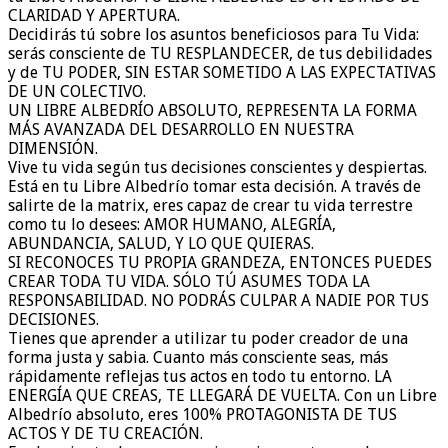
CLARIDAD Y APERTURA.
Decidirás tú sobre los asuntos beneficiosos para Tu Vida:
serás consciente de TU RESPLANDECER, de tus debilidades
y de TU PODER, SIN ESTAR SOMETIDO A LAS EXPECTATIVAS
DE UN COLECTIVO.
UN LIBRE ALBEDRÍO ABSOLUTO, REPRESENTA LA FORMA
MÁS AVANZADA DEL DESARROLLO EN NUESTRA
DIMENSIÓN.
Vive tu vida según tus decisiones conscientes y despiertas.
Está en tu Libre Albedrío tomar esta decisión. A través de
salirte de la matrix, eres capaz de crear tu vida terrestre
como tu lo desees: AMOR HUMANO, ALEGRÍA,
ABUNDANCIA, SALUD, Y LO QUE QUIERAS.
SI RECONOCES TU PROPIA GRANDEZA, ENTONCES PUEDES
CREAR TODA TU VIDA. SÓLO TÚ ASUMES TODA LA
RESPONSABILIDAD. NO PODRÁS CULPAR A NADIE POR TUS
DECISIONES.
Tienes que aprender a utilizar tu poder creador de una
forma justa y sabia. Cuanto más consciente seas, más
rápidamente reflejas tus actos en todo tu entorno. LA
ENERGÍA QUE CREAS, TE LLEGARÁ DE VUELTA. Con un Libre
Albedrío absoluto, eres 100% PROTAGONISTA DE TUS
ACTOS Y DE TU CREACIÓN.