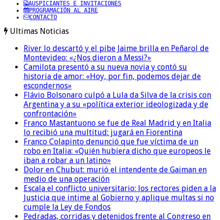
AUSPICIANTES E INVITACIONES
PROGRAMACIÓN AL AIRE
CONTACTO
Ultimas Noticias
River lo descartó y el pibe Jaime brilla en Peñarol de
Montevideo: «¿Nos dieron a Messi?»
Camilota presentó a su nueva novia y contó su
historia de amor: «Hoy, por fin, podemos dejar de
escondernos»
Flávio Bolsonaro culpó a Lula da Silva de la crisis con
Argentina y a su «política exterior ideologizada y de
confrontación»
Franco Mastantuono se fue de Real Madrid y en Italia
lo recibió una multitud: jugará en Fiorentina
Franco Colapinto denunció que fue víctima de un
robo en Italia: «Quién hubiera dicho que europeos le
iban a robar a un latino»
Dolor en Chubut: murió el intendente de Gaiman en
medio de una operación
Escala el conflicto universitario: los rectores piden a la
Justicia que intime al Gobierno y aplique multas si no
cumple la Ley de Fondos
Pedradas, corridas y detenidos frente al Congreso en