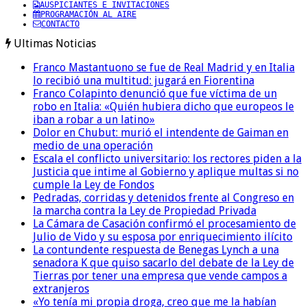
AUSPICIANTES E INVITACIONES
PROGRAMACIÓN AL AIRE
CONTACTO
Ultimas Noticias
Franco Mastantuono se fue de Real Madrid y en Italia
lo recibió una multitud: jugará en Fiorentina
Franco Colapinto denunció que fue víctima de un
robo en Italia: «Quién hubiera dicho que europeos le
iban a robar a un latino»
Dolor en Chubut: murió el intendente de Gaiman en
medio de una operación
Escala el conflicto universitario: los rectores piden a la
Justicia que intime al Gobierno y aplique multas si no
cumple la Ley de Fondos
Pedradas, corridas y detenidos frente al Congreso en
la marcha contra la Ley de Propiedad Privada
La Cámara de Casación confirmó el procesamiento de
Julio de Vido y su esposa por enriquecimiento ilícito
La contundente respuesta de Benegas Lynch a una
senadora K que quiso sacarlo del debate de la Ley de
Tierras por tener una empresa que vende campos a
extranjeros
«Yo tenía mi propia droga, creo que me la habían