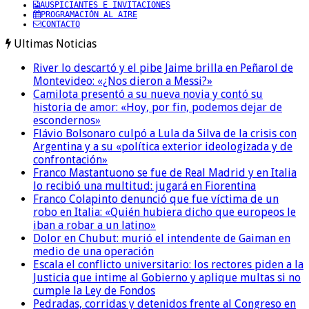
AUSPICIANTES E INVITACIONES
PROGRAMACIÓN AL AIRE
CONTACTO
Ultimas Noticias
River lo descartó y el pibe Jaime brilla en Peñarol de
Montevideo: «¿Nos dieron a Messi?»
Camilota presentó a su nueva novia y contó su
historia de amor: «Hoy, por fin, podemos dejar de
escondernos»
Flávio Bolsonaro culpó a Lula da Silva de la crisis con
Argentina y a su «política exterior ideologizada y de
confrontación»
Franco Mastantuono se fue de Real Madrid y en Italia
lo recibió una multitud: jugará en Fiorentina
Franco Colapinto denunció que fue víctima de un
robo en Italia: «Quién hubiera dicho que europeos le
iban a robar a un latino»
Dolor en Chubut: murió el intendente de Gaiman en
medio de una operación
Escala el conflicto universitario: los rectores piden a la
Justicia que intime al Gobierno y aplique multas si no
cumple la Ley de Fondos
Pedradas, corridas y detenidos frente al Congreso en