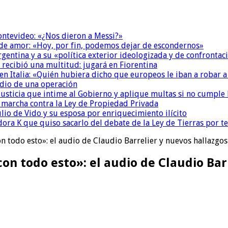
Montevideo: «¿Nos dieron a Messi?»
 de amor: «Hoy, por fin, podemos dejar de escondernos»
Argentina y a su «política exterior ideologizada y de confrontac
 recibió una multitud: jugará en Fiorentina
n Italia: «Quién hubiera dicho que europeos le iban a robar a
dio de una operación
la Justicia que intime al Gobierno y aplique multas si no cumple
a marcha contra la Ley de Propiedad Privada
io de Vido y su esposa por enriquecimiento ilícito
ora K que quiso sacarlo del debate de la Ley de Tierras por 
todo esto»: el audio de Claudio Barrelier y nuevos hallazgos 
 todo esto»: el audio de Claudio Barre