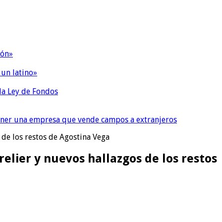
ión»
 un latino»
 la Ley de Fondos
tener una empresa que vende campos a extranjeros
de los restos de Agostina Vega
lier y nuevos hallazgos de los restos