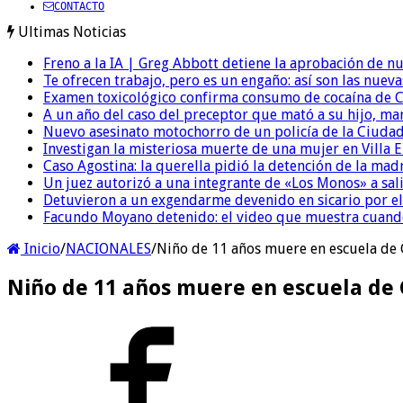
CONTACTO
Ultimas Noticias
Freno a la IA | Greg Abbott detiene la aprobación de n
Te ofrecen trabajo, pero es un engaño: así son las nueva
Examen toxicológico confirma consumo de cocaína de C
A un año del caso del preceptor que mató a su hijo, mar
Nuevo asesinato motochorro de un policía de la Ciudad
Investigan la misteriosa muerte de una mujer en Villa El
Caso Agostina: la querella pidió la detención de la mad
Un juez autorizó a una integrante de «Los Monos» a sali
Detuvieron a un exgendarme devenido en sicario por e
Facundo Moyano detenido: el video que muestra cuand
Inicio
/
NACIONALES
/
Niño de 11 años muere en escuela de
Niño de 11 años muere en escuela de