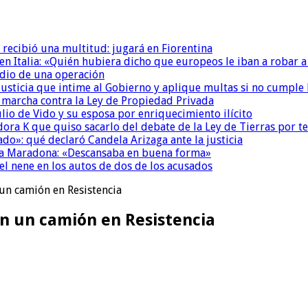
 recibió una multitud: jugará en Fiorentina
n Italia: «Quién hubiera dicho que europeos le iban a robar a
dio de una operación
la Justicia que intime al Gobierno y aplique multas si no cumple
a marcha contra la Ley de Propiedad Privada
io de Vido y su esposa por enriquecimiento ilícito
ora K que quiso sacarlo del debate de la Ley de Tierras por 
do»: qué declaró Candela Arizaga ante la justicia
a a Maradona: «Descansaba en buena forma»
el nene en los autos de dos de los acusados
 un camión en Resistencia
on un camión en Resistencia