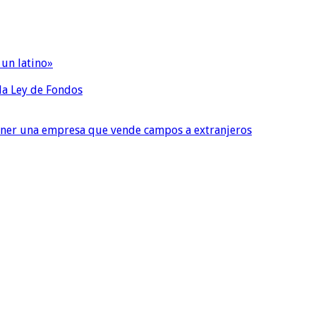
 un latino»
 la Ley de Fondos
tener una empresa que vende campos a extranjeros