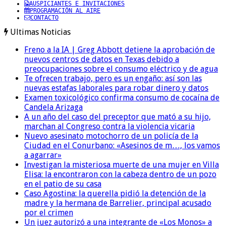
AUSPICIANTES E INVITACIONES
PROGRAMACIÓN AL AIRE
CONTACTO
Ultimas Noticias
Freno a la IA | Greg Abbott detiene la aprobación de
nuevos centros de datos en Texas debido a
preocupaciones sobre el consumo eléctrico y de agua
Te ofrecen trabajo, pero es un engaño: así son las
nuevas estafas laborales para robar dinero y datos
Examen toxicológico confirma consumo de cocaína de
Candela Arizaga
A un año del caso del preceptor que mató a su hijo,
marchan al Congreso contra la violencia vicaria
Nuevo asesinato motochorro de un policía de la
Ciudad en el Conurbano: «Asesinos de m…, los vamos
a agarrar»
Investigan la misteriosa muerte de una mujer en Villa
Elisa: la encontraron con la cabeza dentro de un pozo
en el patio de su casa
Caso Agostina: la querella pidió la detención de la
madre y la hermana de Barrelier, principal acusado
por el crimen
Un juez autorizó a una integrante de «Los Monos» a