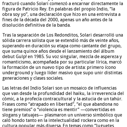
fracturó cuando Solari comenzó a encarnar directamente la
figura de Patricio Rey. En palabras del propio Indio, “la
obra soy yo”, una declaración que hizo en una entrevista a
fines de la década del 2000, apenas un año antes de la
disolución definitiva de la banda.
Tras la separación de Los Redonditos, Solari desarrolló una
sólida carrera solista que se extendió más de veinte años,
superando en duración su etapa como cantante del grupo,
que suma quince años desde el lanzamiento del álbum
debut Gulp! en 1985. Su voz singular, mezcla de aspereza y
romanticismo, acompañada por su particular lírica, marcó
la formación de un nuevo tipo de artista: primero ícono
underground y luego líder masivo que supo unir distintas
generaciones y clases sociales.
Las letras del Indio Solari son un mosaico de influencias
que van desde la profundidad del haiku, la irreverencia del
cómic, a la profecía contracultural y la astucia de un tahúr.
Frases como “atrapado en libertad”, “el que abandona no
tiene premios” o “violencia es mentir” —convertidas en
slogans y tatuajes— plasmaron un universo simbólico que
caló hondo tanto en la intelectualidad rockera como en la
cultura popular más diversa. En temas como “Juguetes