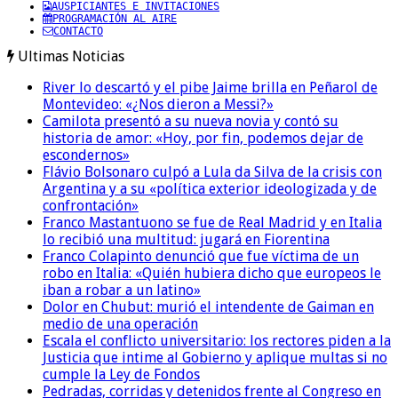
AUSPICIANTES E INVITACIONES
PROGRAMACIÓN AL AIRE
CONTACTO
Ultimas Noticias
River lo descartó y el pibe Jaime brilla en Peñarol de
Montevideo: «¿Nos dieron a Messi?»
Camilota presentó a su nueva novia y contó su
historia de amor: «Hoy, por fin, podemos dejar de
escondernos»
Flávio Bolsonaro culpó a Lula da Silva de la crisis con
Argentina y a su «política exterior ideologizada y de
confrontación»
Franco Mastantuono se fue de Real Madrid y en Italia
lo recibió una multitud: jugará en Fiorentina
Franco Colapinto denunció que fue víctima de un
robo en Italia: «Quién hubiera dicho que europeos le
iban a robar a un latino»
Dolor en Chubut: murió el intendente de Gaiman en
medio de una operación
Escala el conflicto universitario: los rectores piden a la
Justicia que intime al Gobierno y aplique multas si no
cumple la Ley de Fondos
Pedradas, corridas y detenidos frente al Congreso en