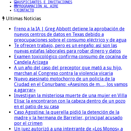
AUSPICIANTES E INVITACIONES
PROGRAMACIÓN AL AIRE
CONTACTO
Ultimas Noticias
Freno a la IA | Greg Abbott detiene la aprobación de
nuevos centros de datos en Texas debido a
preocupaciones sobre el consumo eléctrico y de agua
Te ofrecen trabajo, pero es un engaño: así son las
nuevas estafas laborales para robar dinero y datos
Examen toxicológico confirma consumo de cocaína de
Candela Arizaga
A un año del caso del preceptor que mató a su hijo,
marchan al Congreso contra la violencia vicaria
Nuevo asesinato motochorro de un policía de la
Ciudad en el Conurbano: «Asesinos de m…, los vamos
a agarrar»
Investigan la misteriosa muerte de una mujer en Villa
Elisa: la encontraron con la cabeza dentro de un pozo
en el patio de su casa
Caso Agostina: la querella pidió la detención de la
madre y la hermana de Barrelier, principal acusado
por el crimen
Un juez autorizó a una integrante de «Los Monos» a