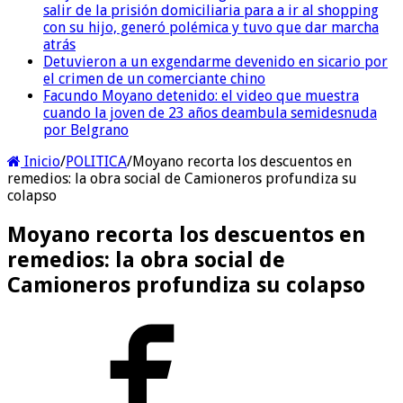
salir de la prisión domiciliaria para a ir al shopping
con su hijo, generó polémica y tuvo que dar marcha
atrás
Detuvieron a un exgendarme devenido en sicario por
el crimen de un comerciante chino
Facundo Moyano detenido: el video que muestra
cuando la joven de 23 años deambula semidesnuda
por Belgrano
Inicio
/
POLITICA
/
Moyano recorta los descuentos en
remedios: la obra social de Camioneros profundiza su
colapso
Moyano recorta los descuentos en
remedios: la obra social de
Camioneros profundiza su colapso