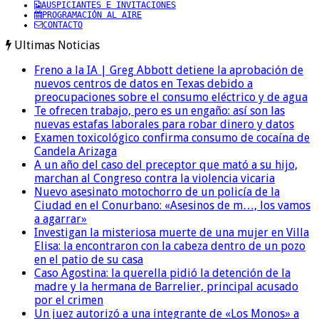
AUSPICIANTES E INVITACIONES
PROGRAMACIÓN AL AIRE
CONTACTO
Ultimas Noticias
Freno a la IA | Greg Abbott detiene la aprobación de
nuevos centros de datos en Texas debido a
preocupaciones sobre el consumo eléctrico y de agua
Te ofrecen trabajo, pero es un engaño: así son las
nuevas estafas laborales para robar dinero y datos
Examen toxicológico confirma consumo de cocaína de
Candela Arizaga
A un año del caso del preceptor que mató a su hijo,
marchan al Congreso contra la violencia vicaria
Nuevo asesinato motochorro de un policía de la
Ciudad en el Conurbano: «Asesinos de m…, los vamos
a agarrar»
Investigan la misteriosa muerte de una mujer en Villa
Elisa: la encontraron con la cabeza dentro de un pozo
en el patio de su casa
Caso Agostina: la querella pidió la detención de la
madre y la hermana de Barrelier, principal acusado
por el crimen
Un juez autorizó a una integrante de «Los Monos» a