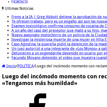
CONTACTO
Ultimas Noticias
Freno a la IA | Greg Abbott detiene la aprobación de n
Te ofrecen trabajo, pero es un engaño: así son las nueva
Examen toxicológico confirma consumo de cocaína de C
A un año del caso del preceptor que mató a su hijo, mar
Nuevo asesinato motochorro de un policía de la Ciudad
Investigan la misteriosa muerte de una mujer en Villa El
Caso Agostina: la querella pidió la detención de la mad
Un juez autorizó a una integrante de «Los Monos» a sali
Detuvieron a un exgendarme devenido en sicario por e
Facundo Moyano detenido: el video que muestra cuand
Inicio
/
POLITICA
/
Luego del incómodo momento con reclamos
Luego del incómodo momento con recla
«Tengamos más humildad»