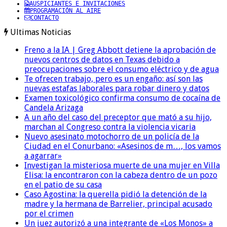
AUSPICIANTES E INVITACIONES
PROGRAMACIÓN AL AIRE
CONTACTO
Ultimas Noticias
Freno a la IA | Greg Abbott detiene la aprobación de
nuevos centros de datos en Texas debido a
preocupaciones sobre el consumo eléctrico y de agua
Te ofrecen trabajo, pero es un engaño: así son las
nuevas estafas laborales para robar dinero y datos
Examen toxicológico confirma consumo de cocaína de
Candela Arizaga
A un año del caso del preceptor que mató a su hijo,
marchan al Congreso contra la violencia vicaria
Nuevo asesinato motochorro de un policía de la
Ciudad en el Conurbano: «Asesinos de m…, los vamos
a agarrar»
Investigan la misteriosa muerte de una mujer en Villa
Elisa: la encontraron con la cabeza dentro de un pozo
en el patio de su casa
Caso Agostina: la querella pidió la detención de la
madre y la hermana de Barrelier, principal acusado
por el crimen
Un juez autorizó a una integrante de «Los Monos» a