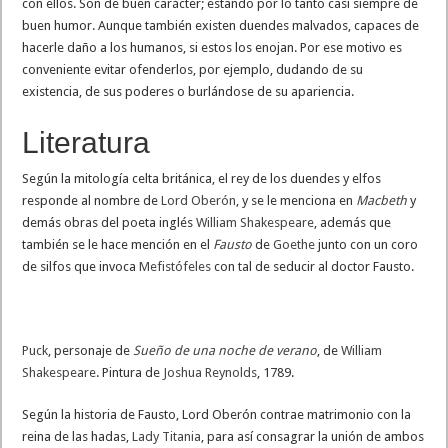
con ellos. Son de buen carácter; estando por lo tanto casi siempre de
buen humor. Aunque también existen duendes malvados, capaces de
hacerle daño a los humanos, si estos los enojan. Por ese motivo es
conveniente evitar ofenderlos, por ejemplo, dudando de su
existencia, de sus poderes o burlándose de su apariencia.
Literatura
Según la mitología celta británica, el rey de los duendes y elfos
responde al nombre de
Lord Oberón
, y se le menciona en
Macbeth
y
demás obras del poeta inglés
William Shakespeare
, además que
también se le hace mención en el
Fausto
de
Goethe
junto con un coro
de silfos que invoca
Mefistófeles
con tal de seducir al doctor Fausto.
Puck
, personaje de
Sueño de una noche de verano
, de
William
Shakespeare
. Pintura de
Joshua Reynolds
, 1789.
Según la historia de Fausto, Lord Oberón contrae matrimonio con la
reina de las hadas,
Lady Titania
, para así consagrar la unión de ambos