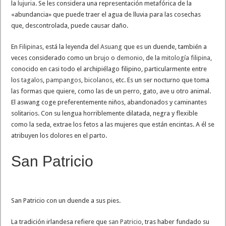
la
lujuria
. Se les considera una representación metafórica de la
«abundancia» que puede traer el agua de lluvia para las cosechas
que, descontrolada, puede causar daño.
En
Filipinas
, está la leyenda del
Asuang
que es un duende, también a
veces considerado como un
brujo
o
demonio
, de la
mitología filipina
,
conocido en casi todo el archipiélago filipino, particularmente entre
los
tagalos
,
pampangos
,
bicolanos
, etc. Es un ser nocturno que toma
las formas que quiere, como las de un perro, gato, ave u otro animal.
El aswang coge preferentemente niños, abandonados y caminantes
solitarios. Con su lengua horriblemente dilatada, negra y flexible
como la seda, extrae los fetos a las mujeres que están encintas. A él se
atribuyen los dolores en el parto.
San Patricio
San Patricio con un duende a sus pies.
La tradición irlandesa refiere que
san Patricio
, tras haber fundado su