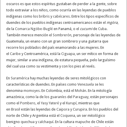
oscuros es que estos espíritus gustaban de perder a la gente, sobre
todo extraviar a los niños, como ocurría en las leyendas de pueblos
indígenas como los
bribris
y
cabécares
. Entre los tipos específicos de
duendes de los pueblos indígenas centroamericanos están el
mgöra
,
de la
Comarca Ngöbe-Buglé
en Panamá, o el
cucumi
de
Cuba
.
También merece mención el
Sombrerón
, personaje de las leyendas de
Guatemala, un enano con un gran sombrero y una guitarra que
recorre los poblados del país enamorando a las mujeres. En
el
Caribe
y Centroamérica, está la
Ciguapa
, un ser mítico en forma de
mujer, similar a una indígena, de estatura pequeña, pelo larguísimo
del cual usa como su vestimenta y con los pies al revés.
En
Suramérica
hay muchas leyendas de seres mitológicos con
características de duendes. En países como
Venezuela
se les
denomina
momoyes
. En Colombia, está el
Mohán
. En la mitología
amazónica, como la de los
guaraníes
del
Paraguay
, están personajes
como el
Pombero
, el
Yasy Yateré
y el
Kurupí
, mientras que
en
Brasil
están las leyendas de
Caipora
y
Curupira
. En los pueblos del
norte de Chile y Argentina está el
Coquena
, un ser mitológico
benigno
quechua
y
calchaquí
. En la cultura
mapuche
de Chile están