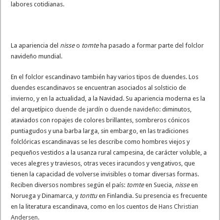
labores cotidianas.
La apariencia del
nisse
o
tomte
ha pasado a formar parte del folclor
navideño mundial.
En el folclor escandinavo también hay varios tipos de duendes. Los
duendes escandinavos se encuentran asociados al solsticio de
invierno, y en la actualidad, a la Navidad. Su apariencia moderna es la
del arquetípico
duende de jardín
o
duende navideño
: diminutos,
ataviados con ropajes de colores brillantes, sombreros cónicos
puntiagudos y una barba larga, sin embargo, en las tradiciones
folclóricas escandinavas se les describe como hombres viejos y
pequeños vestidos a la usanza rural campesina, de carácter voluble, a
veces alegres y traviesos, otras veces iracundos y vengativos, que
tienen la capacidad de volverse invisibles o tomar diversas formas.
Reciben diversos nombres según el país:
tomte
en Suecia,
nisse
en
Noruega y Dinamarca, y
tonttu
en Finlandia. Su presencia es frecuente
en la literatura escandinava, como en los cuentos de
Hans Christian
Andersen
.