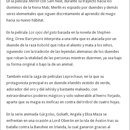
En la película
Merlín
con
Sam Neill
, durante su trayecto hacia los
dominios de la
Reina Mab
, Merlín es espiado por duendes y demás
seres elementales que siguen discretamente al aprendiz de mago
hacia su nuevo hábitat.
En la película
Los ojos del gato
basada en la novela de
Stephen
King
,
Drew Barrymore
interpreta a una niña que es atacada por un
duende de la raza
Kobold
que roba el aliento y mata a los niños,
siguiendo con la tradición de las leyendas alemanas de los duendes
que roban la vitalidad de las personas mientras duermen, ya sea bajo
su forma original o bajo la de un animal.
También está la saga de películas
Leprechaun
, en la que su
protagonista principal es un duende irlandés vestido de verde,
adorador del oro y del
whisky
y bastante malvado, con
extraordinarios poderes mágicos y solo vulnerable al hierro forjado,
aparte que su magia es ineficaz en contra del
trébol
de cuatro hojas.
En la serie animada
Gárgolas
, Goliath, Angela y Elisa Maza se
enfrentan en una ocasión a Lord Oberón en la isla de
Ávalon
tras su
batalla contra la Banshee en Irlanda, la cual ganaron gracias al