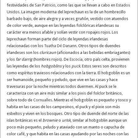
festividades de
San Patricio
, como las que se llevan a cabo en
Estados
Unidos
. La imagen moderna del leprechaun es la de un hombrecillo
barbado bajo, de aire alegre y a veces gruñón, vestido con atuendos
de color verde, aunque en las leyendas folclóricas irlandesas su
carácter era menos afable y solían vestir con ropajes rojos. Los
leprechaun forman parte del ciclo de leyendas irlandesas
relacionadas con los
Tuatha Dé Danann
. Otros tipos de duendes
irlandeses son los
cluricaun
(aficionados a las bebidas embriagantes)
y los
far darrig
(hombres rojos). De
Escocia
, otro país celta, provienen
las leyendas de los
hobgoblins
y los
puck
. Estos seres son descritos
como espíritus traviesos relacionados con la tierra. El hobgoblin es un
ser humanoide, pequeño y peludo, que vive en las casas y hace
travesuras por la noche mientras todos duermen. Al puck se le
caracteriza con un aire más similar a los
pixis
del folclor británico,
sobre todo de
Cornualles
. Mientras el hobgoblin es pequeño y tosco y
habita en las casas de los campesinos, el puck y el pixie son más
esbeltos y viven en los bosques. Otro tipo de duende del norte de las
islas británicas es el
brownie
o
urisk
, similar al hobgoblin aunque un
poco más pequeño, peludo y ataviado con un manto o capucha de
color café, y que habita en las casas ayudando por las noches con las