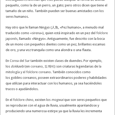
pequeño, como la de un perro, un gato; pero otros dicen que tiene el
tamaño de un niño. También pueden ser buenas amistades con los
seres humanos.
Hay otro que le llaman Ningyo (人魚, «Pez humano», a menudo mal
traducido como «
sirena
«), quien está inspirado en un pez del
folclore
japonés
, llamado «Ningyo». Antiguamente, fue descrito con la boca
de un mono con pequeños dientes como un pez, brillantes escamas
de oro, y una voz tranquila como una alondra o una flauta.
En
Corea del Sur
también existen clases de duendes. Por ejemplo,
los
dokkaebi
(en
coreano
, 도깨비) son criaturas legendarias de
la
mitología y el folclore coreano
. También conocidos como
los goblins coreanos, poseen extraordinarios poderes y habilidades
que utilizan para interactuar con los humanos, ya sea haciéndoles
trucos o ayudándolos.
En el
folclore chino
, existen los
mogwai
que son seres pequeños que
se reproducen con el agua de lluvia, usualmente aparéandose y
produciendo una numerosa estirpe ya que la lluvia les incrementa