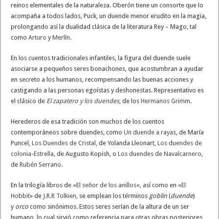
reinos elementales de la naturaleza. Oberón tiene un consorte que lo
acompaña a todos lados, Puck, un duende menor erudito en la magia,
prolongando así la dualidad clásica de la literatura Rey – Mago, tal
como
Arturo
y
Merlín
.
En los cuentos tradicionales infantiles, la figura del duende suele
asociarse a pequeños seres bonachones, que acostumbran a ayudar
en secreto a los humanos, recompensando las buenas acciones y
castigando a las personas egoístas y deshonestas. Representativo es
el clásico de
El zapatero y los duendes
, de los
Hermanos Grimm
.
Herederos de esa tradición son muchos de los cuentos
contemporáneos sobre duendes, como
Un duende a rayas
, de María
Puncel,
Los Duendes de Cristal
, de Yolanda Lleonart,
Los duendes de
colonia-Estrella
, de Augusto Kopish, o
Los duendes de Navalcarnero
,
de
Rubén Serrano
.
En la trilogía libros de «
El señor de los anillos
«, así como en «
El
Hobbit
» de
J.R.R Tolkien
, se emplean los términos
goblin
(
duende
)
y
orco
como sinónimos. Estos seres serían de la altura de un ser
humano, lo cual sirvió como referencia para otras obras posteriores