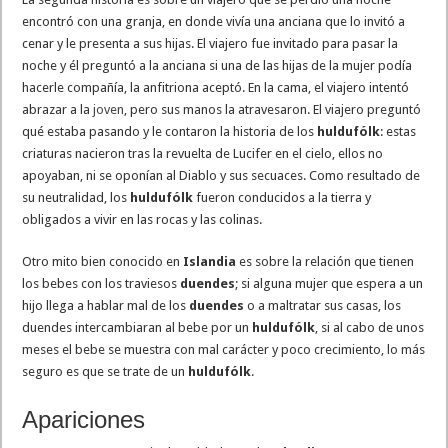
encontró con una granja, en donde vivía una anciana que lo invitó a
cenar y le presenta a sus hijas. El viajero fue invitado para pasar la
noche y él preguntó a la anciana si una de las hijas de la mujer podía
hacerle compañía, la anfitriona aceptó. En la cama, el viajero intentó
abrazar a la
joven
, pero sus manos la atravesaron. El viajero preguntó
qué estaba pasando y le contaron la historia de los
huldufólk
: estas
criaturas nacieron tras la revuelta de Lucifer en el cielo, ellos no
apoyaban, ni se oponían al Diablo y sus secuaces. Como resultado de
su neutralidad, los
huldufólk
fueron conducidos a la tierra y
obligados a vivir en las rocas y las colinas.
Otro mito bien conocido en
Islandia
es sobre la relación que tienen
los bebes con los traviesos
duendes
; si alguna mujer que espera a un
hijo llega a hablar mal de los
duendes
o a maltratar sus casas, los
duendes intercambiaran al bebe por un
huldufólk
, si al cabo de unos
meses el bebe se muestra con mal carácter y poco crecimiento, lo más
seguro es que se trate de un
huldufólk
.
Apariciones