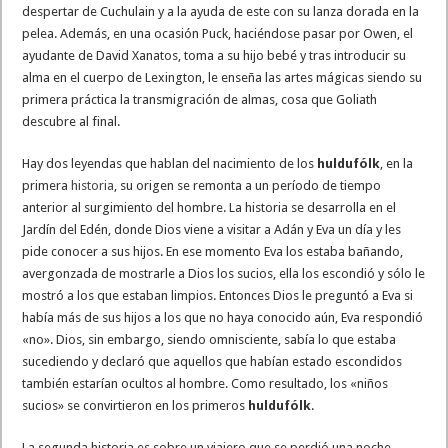
despertar de Cuchulain y a la ayuda de este con su lanza dorada en la
pelea. Además, en una ocasión Puck, haciéndose pasar por Owen, el
ayudante de David Xanatos, toma a su hijo bebé y tras introducir su
alma en el cuerpo de Lexington, le enseña las artes mágicas siendo su
primera práctica la transmigración de almas, cosa que Goliath
descubre al final.
Hay dos leyendas que hablan del nacimiento de los
huldufólk
, en la
primera
historia
, su origen se remonta a un período de tiempo
anterior al surgimiento del hombre. La historia se desarrolla en el
Jardín del Edén, donde Dios viene a visitar a Adán y Eva un día y les
pide conocer a sus hijos. En ese momento Eva los estaba bañando,
avergonzada de mostrarle a Dios los sucios, ella los escondió y sólo le
mostró a los que estaban limpios. Entonces Dios le preguntó a Eva si
había más de sus hijos a los que no haya conocido aún, Eva respondió
«no». Dios, sin embargo, siendo omnisciente, sabía lo que estaba
sucediendo y declaró que aquellos que habían estado escondidos
también estarían ocultos al hombre. Como resultado, los «niños
sucios» se convirtieron en los primeros
huldufólk
.
La segunda historia es sobre un viajero que se perdió una noche