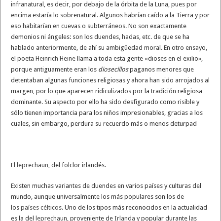
infranatural, es decir, por debajo de la órbita de la Luna, pues por
encima estaría lo sobrenatural. Algunos habrían caído a la Tierra y por
eso habitarían en cuevas o subterráneos. No son exactamente
demonios ni ángeles: son los duendes, hadas, etc. de que se ha
hablado anteriormente, de ahí su ambigüedad moral. En otro ensayo,
el poeta
Heinrich Heine
llama a toda esta gente «dioses en el exilio»,
porque antiguamente eran los
diosecillos
paganos menores que
detentaban algunas funciones religiosas y ahora han sido arrojados al
margen, por lo que aparecen ridiculizados por la tradición religiosa
dominante. Su aspecto por ello ha sido desfigurado como risible y
sólo tienen importancia para los niños impresionables, gracias a los
cuales, sin embargo, perdura su recuerdo más o menos deturpad
El
leprechaun
, del folclor irlandés.
Existen muchas variantes de duendes en varios países y culturas del
mundo, aunque universalmente los más populares son los de
los
países célticos
. Uno de los tipos más reconocidos en la actualidad
es la del
leprechaun
, proveniente de
Irlanda
y popular durante las