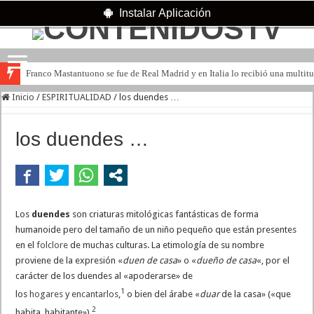
Instalar Aplicación
Franco Mastantuono se fue de Real Madrid y en Italia lo recibió una multitu
Inicio
/
ESPIRITUALIDAD
/
los duendes …
los duendes …
Los
duendes
son criaturas mitológicas fantásticas de forma
humanoide pero del tamaño de un niño pequeño que están presentes
en el
folclore
de muchas culturas. La etimología de su nombre
proviene de la expresión «
duen de casa
» o «
dueño de casa
«, por el
carácter de los duendes al «apoderarse» de
1
los
hogares
y
encantarlos
,
​ o bien del árabe «
duar
de la casa» («que
2
habita, habitante»).