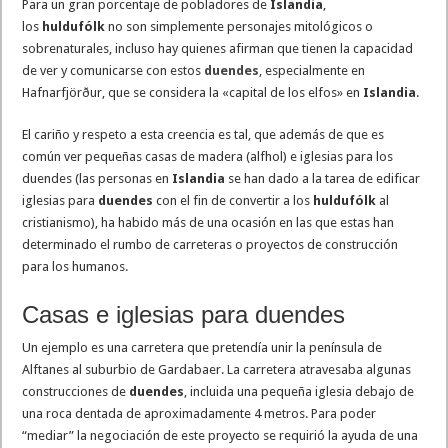
Para un gran porcentaje de pobladores de
Islandia
,
los
huldufólk
no son simplemente personajes mitológicos o
sobrenaturales, incluso hay quienes afirman que tienen la capacidad
de ver y comunicarse con estos
duendes
, especialmente en
Hafnarfjörður, que se considera la «capital de los elfos» en
Islandia
.
El cariño y respeto a esta creencia es tal, que además de que es
común ver pequeñas casas de madera (alfhol) e iglesias para los
duendes (las personas en
Islandia
se han dado a la tarea de edificar
iglesias para
duendes
con el fin de convertir a los
huldufólk
al
cristianismo), ha habido más de una ocasión en las que estas han
determinado el rumbo de carreteras o proyectos de construcción
para los humanos.
Casas e iglesias para duendes
Un ejemplo es una carretera que pretendía unir la península de
Alftanes al suburbio de Gardabaer. La carretera atravesaba algunas
construcciones de
duendes
, incluida una pequeña iglesia debajo de
una roca dentada de aproximadamente 4 metros. Para poder
“mediar” la negociación de este proyecto se requirió la ayuda de una