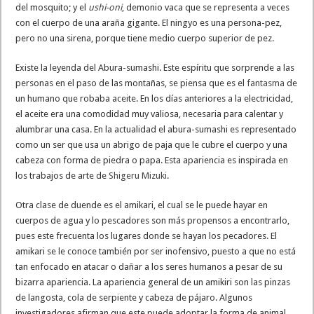
del mosquito; y el
ushi-oni
, demonio vaca que se representa a veces
con el cuerpo de una araña gigante. El ningyo es una persona-pez,
pero no una sirena, porque tiene medio cuerpo superior de pez.
Existe la leyenda del Abura-sumashi. Este espíritu que sorprende a las
personas en el paso de las montañas, se piensa que es el
fantasma
de
un humano que robaba aceite. En los días anteriores a la electricidad,
el aceite era una comodidad muy valiosa, necesaria para calentar y
alumbrar una casa. En la actualidad el abura-sumashi es representado
como un ser que usa un abrigo de paja que le cubre el cuerpo y una
cabeza con forma de piedra o papa. Esta apariencia es inspirada en
los trabajos de arte de
Shigeru Mizuki
.
Otra clase de duende es el amikari, el cual se le puede hayar en
cuerpos de agua y lo pescadores son más propensos a encontrarlo,
pues este frecuenta los lugares donde se hayan los pecadores. El
amikari se le conoce también por ser inofensivo, puesto a que no está
tan enfocado en atacar o dañar a los seres humanos a pesar de su
bizarra apariencia. La apariencia general de un amikiri son las pinzas
de langosta, cola de serpiente y cabeza de pájaro. Algunos
investigadores afirman que este puede adoptar la forma de animal