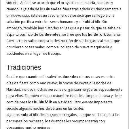
vidente. Al final se acordó que el proyecto continuaría, siempre y
cuando la iglesia de los
duendes
fuera trasladada cuidadosamente a
un nuevo sitio. Este es un caso en el que se dice que se llegó a una
solución pacífica entre los seres humanos y el
huldufólk
. Sin
embargo, también hay
historias
en las que a pesar de que se sabe del
espíritu pacifico de los
duendes
, se cree que los
huldufólk
tomaron
fuertes represalias contra la destrucción de sus hogares al hacer que
ocurrieran cosas malas, como el colapso de nueva maquinaria y
accidentes en el lugar de trabajo.
Tradiciones
Se dice que cuando más salen los
duendes
de sus casas es en los
días de fiesta como Año nuevo, la noche de Reyes o la noche de
Navidad, incluso muchas personas organizan hogueras especialmente
para ellos. También es una costumbre islandesa limpiar la casa y dejar
comida para los
huldufólk
en Navidad. Otro evento importante
sucede algunas noches de verano en las cuales
algunos
huldufólk
dejan grandes regalos, aunque se dice que si las
personas los rechazan, los duendes les recompensarán con
obsequios mucho mejores.