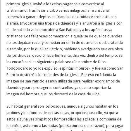
primera iglesia, invitó a los
celtas
paganos a convertirse al
cristianismo. Tras llevar a cabo varios milagros, la fe cristiana
comenzó a ganar adeptos en
Irlanda
. Los
druidas
vieron esto con
alarma. Invocaron una tropa de duendes y la enviaron a la iglesia con
tal de hacer la vida imposible a San Patricio y a los apóstatas ya
cristianos. Los feligreses comenzaron a quejarse de que los duendes
no los dejaban rezar y cometían un sinfín de desmanes desbaratando
el templo, por lo que San Patricio, habiendo averiguado que era obra
de los druidas, decidió hacerles frente. Una vez dentro del templo, se
les encaró con las siguientes palabras: «En nombre de Dios
Todopoderoso yo los expulso, espíritus impuros», y fue así como San
Patricio desterró a los duendes de la iglesia. Por eso en Irlanda la
imagen de san Patricio es muy utilizada para realizar
exorcismos
de
duendes y para protegerse contra ellos, ya que no soportan la
imagen del hombre que los desterró de la casa de Dios.
Su hábitat general son los bosques, aunque algunos habitan en los
jardines y los fondos de ciertas casas, propicias para ello, ya que a
estos alguna vez simpáticos hombrecillos les agrada la compañía de
los niños, así como a las hadas (por su pureza de corazón), para jugar