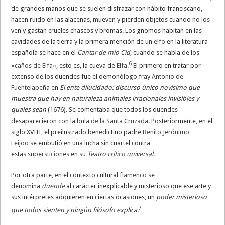
de grandes manos que se suelen disfrazar con hábito franciscano,
hacen ruido en las alacenas, mueven y pierden objetos cuando no los
ven y gastan crueles chascos y bromas. Los gnomos habitan en las
cavidades de la tierra y la primera mención de un
elfo
en la literatura
española se hace en el
Cantar de mío Cid
, cuando se habla de los
6
«
caños de Elfa
«, esto es, la cueva de
Elfa
.
​ El primero en tratar por
extenso de los duendes fue el demonólogo fray
Antonio de
Fuentelapeña
en
El ente dilucidado: discurso único novísimo que
muestra que hay en naturaleza animales irracionales invisibles y
quales sean
(1676). Se comentaba que todos los duendes
desaparecieron con la
bula de la Santa Cruzada
. Posteriormente, en el
siglo XVIII, el preilustrado benedictino padre
Benito Jerónimo
Feijoo
se embutió en una lucha sin cuartel contra
estas
supersticiones
en su
Teatro crítico universal
.
Por otra parte, en el contexto cultural
flamenco
se
denomina
duende
al carácter inexplicable y misterioso que ese arte y
sus intérpretes adquieren en ciertas ocasiones, un
poder misterioso
7
que todos sienten y ningún filósofo explica
.