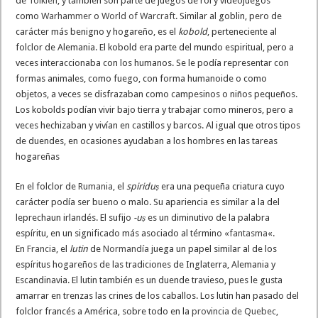
de
Tolkien
, y también son parte de juegos de rol y videojuegos
como
Warhammer
o
World of Warcraft
. Similar al goblin, pero de
carácter más benigno y hogareño, es el
kobold
, perteneciente al
folclor de Alemania. El kobold era parte del mundo espiritual, pero a
veces interaccionaba con los humanos. Se le podía representar con
formas animales, como fuego, con forma humanoide o como
objetos, a veces se disfrazaban como campesinos o niños pequeños.
Los kobolds podían vivir bajo tierra y trabajar como mineros, pero a
veces hechizaban y vivían en castillos y barcos. Al igual que otros tipos
de duendes, en ocasiones ayudaban a los hombres en las tareas
hogareñas
En el folclor de
Rumania
, el
spiriduș
era una pequeña criatura cuyo
carácter podía ser bueno o malo. Su apariencia es similar a la del
leprechaun irlandés. El sufijo
-uș
es un diminutivo de la palabra
espíritu, en un significado más asociado al término «
fantasma
«.
En
Francia
, el
lutin
de
Normandía
juega un papel similar al de los
espíritus hogareños de las tradiciones de Inglaterra, Alemania y
Escandinavia. El lutin también es un duende travieso, pues le gusta
amarrar en trenzas las crines de los caballos. Los lutin han pasado del
folclor francés a América, sobre todo en la
provincia de Quebec
,