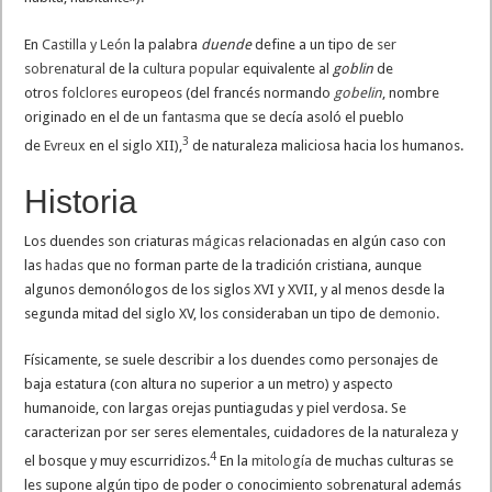
En
Castilla y León
la palabra
duende
define a un tipo de
ser
sobrenatural
de la
cultura popular
equivalente al
goblin
de
otros
folclores
europeos (del francés normando
gobelin
, nombre
originado en el de un
fantasma
que se decía asoló el pueblo
3
de
Evreux
en el siglo XII),
​ de naturaleza maliciosa hacia los humanos.
Historia
Los duendes son criaturas
mágicas
relacionadas en algún caso con
las
hadas
que no forman parte de la tradición cristiana, aunque
algunos demonólogos de los siglos XVI y XVII, y al menos desde la
segunda mitad del siglo XV, los consideraban un tipo de
demonio
.
Físicamente, se suele describir a los duendes como personajes de
baja estatura (con altura no superior a un metro) y aspecto
humanoide, con largas orejas puntiagudas y piel verdosa. Se
caracterizan por ser seres elementales, cuidadores de la naturaleza y
4
el bosque y muy escurridizos.
​ En la
mitología
de muchas culturas se
les supone algún tipo de poder o conocimiento sobrenatural además