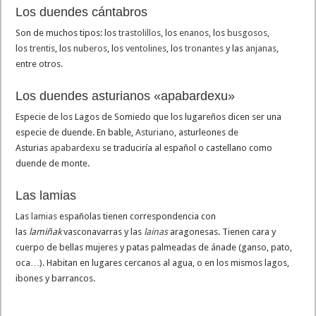
Los duendes cántabros
Son de muchos tipos: los
trastolillos
, los
enanos
, los
busgosos
,
los
trentis
, los
nuberos
, los
ventolines
, los
tronantes
y las
anjanas
,
entre otros.
Los duendes asturianos «apabardexu»
Especie de los Lagos de Somiedo que los lugareños dicen ser una
especie de duende. En bable,
Asturiano
, asturleones de
Asturias
apabardexu
se traduciría al español o castellano como
duende de monte.
Las lamias
Las
lamias
españolas tienen correspondencia con
las
lamiñak
vasconavarras y las
lainas
aragonesas. Tienen cara y
cuerpo de bellas mujeres y patas palmeadas de ánade (ganso, pato,
oca…). Habitan en lugares cercanos al agua, o en los mismos lagos,
ibones y barrancos.