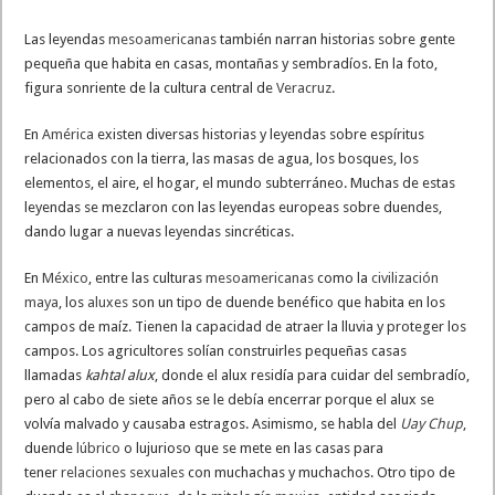
Las leyendas
mesoamericanas
también narran historias sobre gente
pequeña que habita en casas, montañas y sembradíos. En la foto,
figura sonriente de la cultura central de
Veracruz
.
En
América
existen diversas historias y leyendas sobre espíritus
relacionados con la tierra, las masas de agua, los bosques, los
elementos, el aire, el hogar, el mundo subterráneo. Muchas de estas
leyendas se mezclaron con las leyendas europeas sobre duendes,
dando lugar a nuevas leyendas sincréticas.
En
México
, entre las culturas
mesoamericanas
como la
civilización
maya
, los
aluxes
son un tipo de duende benéfico que habita en los
campos de maíz. Tienen la capacidad de atraer la lluvia y proteger los
campos. Los agricultores solían construirles pequeñas casas
llamadas
kahtal alux
, donde el alux residía para cuidar del sembradío,
pero al cabo de siete años se le debía encerrar porque el alux se
volvía malvado y causaba estragos. Asimismo, se habla del
Uay Chup
,
duende
lúbrico
o lujurioso que se mete en las casas para
tener
relaciones sexuales
con muchachas y muchachos. Otro tipo de