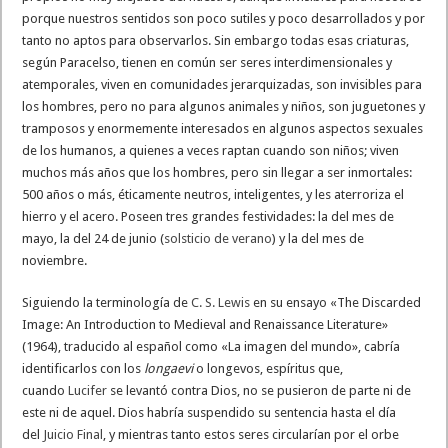
porque nuestros sentidos son poco sutiles y poco desarrollados y por
tanto no aptos para observarlos. Sin embargo todas esas criaturas,
según Paracelso, tienen en común ser seres interdimensionales y
atemporales, viven en comunidades jerarquizadas, son invisibles para
los hombres, pero no para algunos animales y niños, son juguetones y
tramposos y enormemente interesados en algunos aspectos sexuales
de los humanos, a quienes a veces raptan cuando son niños; viven
muchos más años que los hombres, pero sin llegar a ser inmortales:
500 años o más, éticamente neutros, inteligentes, y les aterroriza el
hierro y el acero. Poseen tres grandes festividades: la del mes de
mayo, la del 24 de junio (
solsticio de verano
) y la del mes de
noviembre.
Siguiendo la terminología de
C. S. Lewis
en su ensayo «The Discarded
Image: An Introduction to Medieval and Renaissance Literature»
(1964), traducido al español como «La imagen del mundo», cabría
identificarlos con los
longaevi
o longevos, espíritus que,
cuando
Lucifer
se levantó contra Dios, no se pusieron de parte ni de
este ni de aquel. Dios habría suspendido su sentencia hasta el día
del
Juicio Final
, y mientras tanto estos seres circularían por el orbe