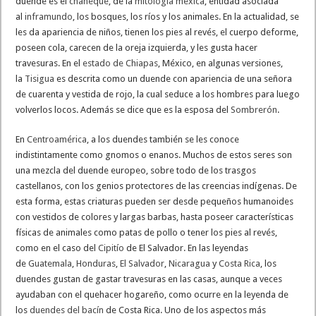
duende es el
chaneque
, de la
mitología mexica
, entidad asociada
al
inframundo
, los bosques, los ríos y los animales. En la actualidad, se
les da apariencia de niños, tienen los pies al revés, el cuerpo deforme,
poseen cola, carecen de la oreja izquierda, y les gusta hacer
travesuras. En el
estado de Chiapas
, México, en algunas versiones,
la
Tisigua
es descrita como un duende con apariencia de una señora
de cuarenta y vestida de rojo, la cual seduce a los hombres para luego
volverlos locos. Además se dice que es la esposa del
Sombrerón
.
En
Centroamérica
, a los duendes también se les conoce
indistintamente como gnomos o enanos. Muchos de estos seres son
una mezcla del duende europeo, sobre todo de los trasgos
castellanos, con los genios protectores de las creencias indígenas. De
esta forma, estas criaturas pueden ser desde pequeños humanoides
con vestidos de colores y largas barbas, hasta poseer características
físicas de animales como patas de pollo o tener los pies al revés,
como en el caso del
Cipitío
de El Salvador. En las leyendas
de
Guatemala
,
Honduras
,
El Salvador
,
Nicaragua
y
Costa Rica
, los
duendes gustan de gastar travesuras en las casas, aunque a veces
ayudaban con el quehacer hogareño, como ocurre en la leyenda de
los
duendes del bacín
de Costa Rica. Uno de los aspectos más