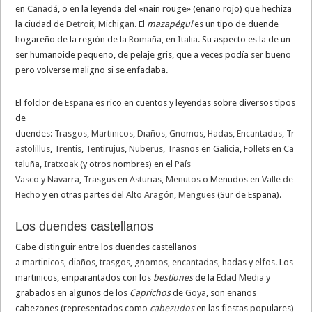
en
Canadá
, o en la leyenda del «nain rouge» (enano rojo) que hechiza
la ciudad de
Detroit
,
Michigan
. El
mazapégul
es un tipo de duende
hogareño de la región de la
Romaña
, en
Italia
. Su aspecto es la de un
ser humanoide pequeño, de pelaje gris, que a veces podía ser bueno
pero volverse maligno si se enfadaba.
El folclor de
España
es rico en cuentos y leyendas sobre diversos tipos
de
duendes:
Trasgos
,
Martinicos
,
Diaños
,
Gnomos
,
Hadas
,
Encantadas
,
Tr
astolillus
,
Trentis
,
Tentirujus
,
Nuberus
,
Trasnos
en
Galicia
,
Follets
en
Ca
taluña
,
Iratxoak
(y otros nombres) en el
País
Vasco
y
Navarra
,
Trasgus
en
Asturias
,
Menutos
o Menudos en
Valle de
Hecho
y en otras partes del
Alto Aragón
,
Mengues
(Sur de España).
Los duendes castellanos
Cabe distinguir entre los duendes castellanos
a
martinicos
,
diaños
,
trasgos
,
gnomos
,
encantadas
,
hadas
y
elfos
. Los
martinicos, emparantados con los
bestiones
de la
Edad Media
y
grabados en algunos de los
Caprichos
de
Goya
, son enanos
cabezones (representados como
cabezudos
en las fiestas populares)