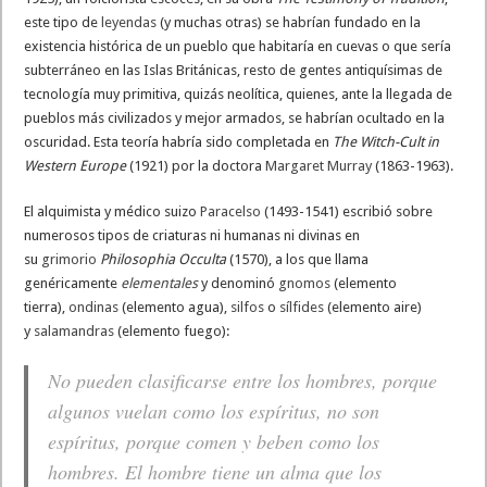
este tipo de
leyendas
(y muchas otras) se habrían fundado en la
existencia histórica de un pueblo que habitaría en cuevas o que sería
subterráneo en las Islas Británicas, resto de gentes antiquísimas de
tecnología muy primitiva, quizás neolítica, quienes, ante la llegada de
pueblos más civilizados y mejor armados, se habrían ocultado en la
oscuridad. Esta teoría habría sido completada en
The Witch-Cult in
Western Europe
(1921) por la doctora
Margaret Murray
(1863-1963).
El alquimista y médico suizo
Paracelso
(1493-1541) escribió sobre
numerosos tipos de criaturas ni humanas ni divinas en
su
grimorio
Philosophia Occulta
(1570), a los que llama
genéricamente
elementales
y denominó
gnomos
(elemento
tierra),
ondinas
(elemento agua),
silfos
o
sílfides
(elemento aire)
y
salamandras
(elemento fuego):
No pueden clasificarse entre los hombres, porque
algunos vuelan como los espíritus, no son
espíritus, porque comen y beben como los
hombres. El hombre tiene un alma que los