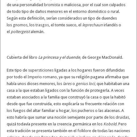
de una personalidad
bromista
o maliciosa, por el cual son culpados
de todo tipo de daños menores en el entorno doméstico o rural.
Según esta definición, serían considerados un tipo de duendes
los
gnomos
, los
trasgos
, el tomte sueco, el
leprechaun
irlandés o
el
poltergeist
alemán.
Cubierta del libro
La princesa y el duende
, de George MacDonald.
Este tipo de
supersticiones
ligadas a los hogares fueron difundidas
por todo el
Imperio romano
, ya que su religión pagana afirmaba que
había unos dioses menores, los
lares
o
genius loci
, que habitaban una
casa a la que estaban ligados con la función de protegerla. A veces
estaban asociados a la familia que construyó la casa o que la habitó
desde que fue construida, esto explicaría su frecuente relación con
los fuegos del altar familiar u hogar, los pucheros o las alacenas. A
esto habría que sumar una noción semejante por parte de los
druidas
,
quizá todavía presente en la creencia germánica en los
Kobold
. Pero
esta tradición se presenta también en el
folklore
de todas las naciones