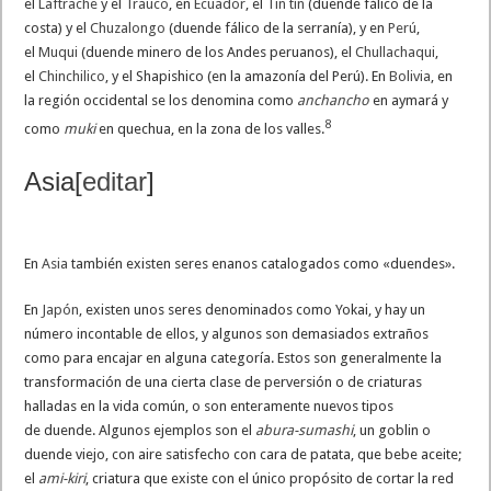
el
Laftrache
y el
Trauco
, en
Ecuador
, el
Tin tín
(duende fálico de la
costa) y el
Chuzalongo
(duende fálico de la serranía), y en
Perú
,
el
Muqui
(duende minero de los Andes peruanos), el
Chullachaqui
,
el
Chinchilico
, y el Shapishico (en la amazonía del Perú). En
Bolivia
, en
la región occidental se los denomina como
anchancho
en aymará y
8
como
muki
en quechua, en la zona de los valles.
Asia
[
editar
]
En
Asia
también existen seres enanos catalogados como «duendes».
En
Japón
, existen unos seres denominados como Yokai, y hay un
número incontable de ellos, y algunos son demasiados extraños
como para encajar en alguna categoría. Estos son generalmente la
transformación de una cierta clase de perversión o de criaturas
halladas en la vida común, o son enteramente nuevos tipos
de duende. Algunos ejemplos son el
abura-sumashi
, un goblin o
duende viejo, con aire satisfecho con cara de patata, que bebe aceite;
el
ami-kiri
, criatura que existe con el único propósito de cortar la red