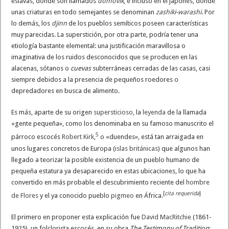
eslavas, donde son llamados
domovik
, e incluso en el japonés, donde
unas criaturas en todo semejantes se denominan
zashiki-warashi
. Por
lo demás, los
djinn
de los pueblos semíticos poseen características
muy parecidas. La superstición, por otra parte, podría tener una
etiología bastante elemental: una justificación maravillosa o
imaginativa de los ruidos desconocidos que se producen en las
alacenas, sótanos o
cuevas
subterráneas cerradas de las casas, casi
siempre debidos a la presencia de pequeños roedores o
depredadores en busca de alimento.
Es más, aparte de su origen
supersticioso
, la
leyenda
de la llamada
«gente pequeña», como los denominaba en su famoso manuscrito el
5
párroco escocés
Robert Kirk
,
​ o «duendes», está tan arraigada en
unos lugares concretos de Europa (
islas británicas
) que algunos han
llegado a teorizar la posible existencia de un pueblo humano de
pequeña estatura ya desaparecido en estas ubicaciones,
lo que ha
convertido en más probable el descubrimiento reciente del
hombre
[
cita requerida
]
de Flores
y el ya conocido pueblo
pigmeo
en África.
El primero en proponer esta explicación fue
David MacRitchie
(1861-
1925), un folclorista escocés, en su obra
The Testimony of Tradition
;