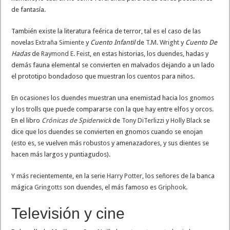
de fantasía.
También existe la literatura feérica de terror, tal es el caso de las
novelas
Extraña Simiente
y
Cuento Infantil
de
T.M. Wright
y
Cuento De
Hadas
de
Raymond E. Feist
, en estas historias, los duendes, hadas y
demás fauna elemental se convierten en malvados dejando a un lado
el prototipo bondadoso que muestran los cuentos para niños.
En ocasiones los duendes muestran una enemistad hacia los gnomos
y los trolls que puede compararse con la que hay entre elfos y orcos.
En el libro
Crónicas de Spiderwick
de
Tony DiTerlizzi
y
Holly Black
se
dice que los duendes se convierten en gnomos cuando se enojan
(esto es, se vuelven más robustos y amenazadores, y sus dientes se
hacen más largos y puntiagudos).
Y más recientemente, en la serie
Harry Potter
, los señores de la banca
mágica
Gringotts
son duendes, el más famoso es
Griphook
.
Televisión y cine