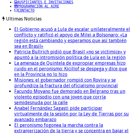
AUSPICIANTES E INVITACIONES
PROGRAMACIÓN AL AIRE
CONTACTO
Ultimas Noticias
El Gobierno acusó a Lula de escalar unilateralmente el
conflicto y ratificó el apoyo de Milei a Bolsonaro: «La
región está cambiando y esperamos que así también
sea en Brasil»
Patricia Bullrich pidió que Brasil «no se victimice» y
apuntó a la intromisión política de Lula en la región
La amenaza de Quintela de expropiar empresas hizo
ruido en el peronismo: Kicillof se despega y dice que
en la Provincia no lo hizo
Misiones: el gobernador rompió con Rovira y se
profundiza la fractura del oficialismo provincial
Facundo Moyano fue demorado en Belgrano tras un
violento episodio con una joven que corría
semidesnuda por la calle
Anabel Fernández Sagasti pide participar
virtualmente de la sesión por la Ley de Tierras por su
avanzado embarazo
El peronismo fogonea la marcha contra la
extranjerización de la tierra y se concentra en bajar el