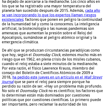
ha dejado de acercarse a la medianoche. Los cinco años en
los que se ha registrado una mayor temperatura del
planeta han sucedido después de 2015. Además,
cada año
se van incorporando lo que los expertos llaman riesgos
existenciales
: factores que ponen en peligro la continuidad
de la humanidad tal y como la conocemos. La inteligencia
artificial, la biotecnología o las nuevas pandemias son
amenazas que aumentan la presión sobre el Reloj del
Apocalipsis, sumándose al peligro atómico original y la
emergencia climática.
De ahí que se produzcan circunstancias paradójicas como
que hoy, según el
Doomsday Clock
, estemos mucho más en
riesgo que en 1962, en plena crisis de los misiles cubanos,
cuando el reloj estaba a siete minutos de la medianoche.
Por esta razón, el físico Lawrence Krauss, miembro del
consejo del Boletín de Científicos Atómicos de 2009 a
2018,
ha pedido este jueves en un artículo en el
Wall Street
Journal
que se pare el reloj para siempre porque ha
perdido su razón de ser. «Hay un problema más profundo.
No solo el
Doomsday Clock
no es científico; los factores que
lo determinan están más dominados por cuestiones
políticas que por cuestiones científicas. Lo primero puede
ser importante, pero reclamar la autoridad de los