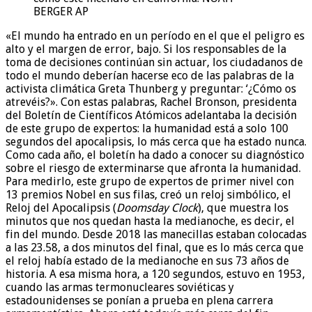
BERGER
AP
«El mundo ha entrado en un período en el que el peligro es
alto y el margen de error, bajo. Si los responsables de la
toma de decisiones continúan sin actuar, los ciudadanos de
todo el mundo deberían hacerse eco de las palabras de la
activista climática Greta Thunberg y preguntar: ‘¿Cómo os
atrevéis?». Con estas palabras, Rachel Bronson, presidenta
del Boletín de Científicos Atómicos adelantaba la decisión
de este grupo de expertos: la humanidad está a solo 100
segundos del apocalipsis, lo más cerca que ha estado nunca.
Como cada año, el boletín ha dado a conocer su diagnóstico
sobre el riesgo de exterminarse que afronta la humanidad.
Para medirlo, este grupo de expertos de primer nivel con
13 premios Nobel en sus filas, creó un reloj simbólico, el
Reloj del Apocalipsis (
Doomsday Clock
), que muestra los
minutos que nos quedan hasta la medianoche, es decir, el
fin del mundo. Desde 2018 las manecillas estaban colocadas
a las 23.58, a dos minutos del final, que es lo más cerca que
el reloj había estado de la medianoche en sus 73 años de
historia. A esa misma hora, a 120 segundos, estuvo en 1953,
cuando las armas termonucleares soviéticas y
estadounidenses se ponían a prueba en plena carrera