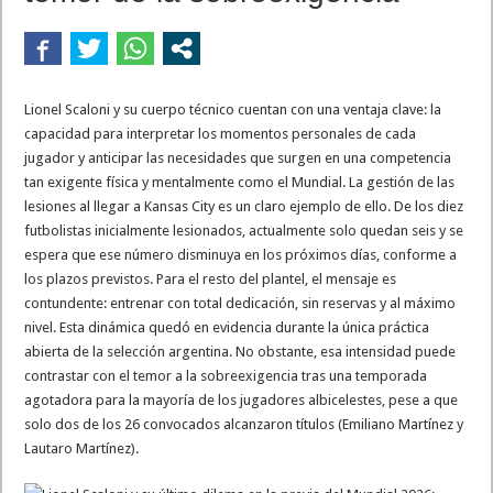
Escala el conflicto universitario: los rectores piden a la Justicia que intime al 
Pedradas, corridas y detenidos frente al Congreso en la marcha contra la Ley de 
La Cámara de Casación confirmó el procesamiento de Julio de Vido y su esposa po
Lionel Scaloni y su cuerpo técnico cuentan con una ventaja clave: la
La contundente respuesta de Benegas Lynch a una senadora K que quiso sacarlo de
capacidad para interpretar los momentos personales de cada
jugador y anticipar las necesidades que surgen en una competencia
tan exigente física y mentalmente como el Mundial. La gestión de las
lesiones al llegar a Kansas City es un claro ejemplo de ello. De los diez
futbolistas inicialmente lesionados, actualmente solo quedan seis y se
espera que ese número disminuya en los próximos días, conforme a
los plazos previstos. Para el resto del plantel, el mensaje es
contundente: entrenar con total dedicación, sin reservas y al máximo
nivel. Esta dinámica quedó en evidencia durante la única práctica
abierta de la selección argentina. No obstante, esa intensidad puede
contrastar con el temor a la sobreexigencia tras una temporada
agotadora para la mayoría de los jugadores albicelestes, pese a que
solo dos de los 26 convocados alcanzaron títulos (Emiliano Martínez y
Lautaro Martínez).