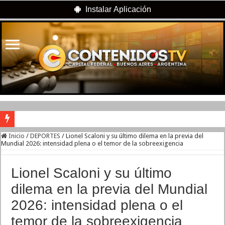
Instalar Aplicación
River lo descartó y el pibe Jaime brilla en Peñarol de Montevideo: «¿Nos dieron
Inicio
/
DEPORTES
/
Lionel Scaloni y su último dilema en la previa del
Mundial 2026: intensidad plena o el temor de la sobreexigencia
Camilota presentó a su nueva novia y contó su historia de amor: «Hoy, por fin, 
Flávio Bolsonaro culpó a Lula da Silva de la crisis con Argentina y a su «polític
Lionel Scaloni y su último
Franco Mastantuono se fue de Real Madrid y en Italia lo recibió una multitud: ju
dilema en la previa del Mundial
Franco Colapinto denunció que fue víctima de un robo en Italia: «Quién hubiera d
2026: intensidad plena o el
Dolor en Chubut: murió el intendente de Gaiman en medio de una operación
temor de la sobreexigencia