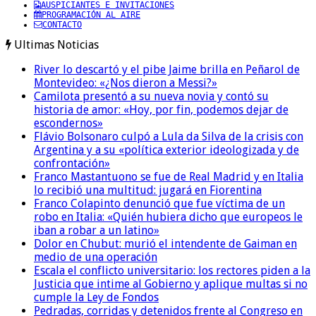
AUSPICIANTES E INVITACIONES
PROGRAMACIÓN AL AIRE
CONTACTO
Ultimas Noticias
River lo descartó y el pibe Jaime brilla en Peñarol de
Montevideo: «¿Nos dieron a Messi?»
Camilota presentó a su nueva novia y contó su
historia de amor: «Hoy, por fin, podemos dejar de
escondernos»
Flávio Bolsonaro culpó a Lula da Silva de la crisis con
Argentina y a su «política exterior ideologizada y de
confrontación»
Franco Mastantuono se fue de Real Madrid y en Italia
lo recibió una multitud: jugará en Fiorentina
Franco Colapinto denunció que fue víctima de un
robo en Italia: «Quién hubiera dicho que europeos le
iban a robar a un latino»
Dolor en Chubut: murió el intendente de Gaiman en
medio de una operación
Escala el conflicto universitario: los rectores piden a la
Justicia que intime al Gobierno y aplique multas si no
cumple la Ley de Fondos
Pedradas, corridas y detenidos frente al Congreso en