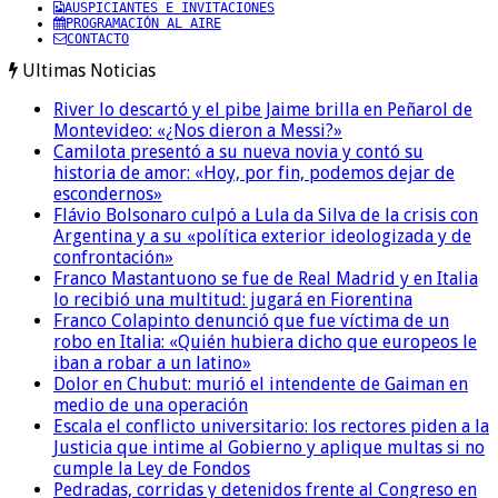
AUSPICIANTES E INVITACIONES
PROGRAMACIÓN AL AIRE
CONTACTO
Ultimas Noticias
River lo descartó y el pibe Jaime brilla en Peñarol de
Montevideo: «¿Nos dieron a Messi?»
Camilota presentó a su nueva novia y contó su
historia de amor: «Hoy, por fin, podemos dejar de
escondernos»
Flávio Bolsonaro culpó a Lula da Silva de la crisis con
Argentina y a su «política exterior ideologizada y de
confrontación»
Franco Mastantuono se fue de Real Madrid y en Italia
lo recibió una multitud: jugará en Fiorentina
Franco Colapinto denunció que fue víctima de un
robo en Italia: «Quién hubiera dicho que europeos le
iban a robar a un latino»
Dolor en Chubut: murió el intendente de Gaiman en
medio de una operación
Escala el conflicto universitario: los rectores piden a la
Justicia que intime al Gobierno y aplique multas si no
cumple la Ley de Fondos
Pedradas, corridas y detenidos frente al Congreso en