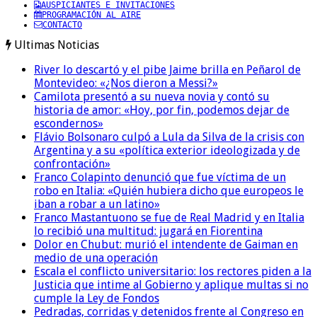
AUSPICIANTES E INVITACIONES
PROGRAMACIÓN AL AIRE
CONTACTO
Ultimas Noticias
River lo descartó y el pibe Jaime brilla en Peñarol de
Montevideo: «¿Nos dieron a Messi?»
Camilota presentó a su nueva novia y contó su
historia de amor: «Hoy, por fin, podemos dejar de
escondernos»
Flávio Bolsonaro culpó a Lula da Silva de la crisis con
Argentina y a su «política exterior ideologizada y de
confrontación»
Franco Colapinto denunció que fue víctima de un
robo en Italia: «Quién hubiera dicho que europeos le
iban a robar a un latino»
Franco Mastantuono se fue de Real Madrid y en Italia
lo recibió una multitud: jugará en Fiorentina
Dolor en Chubut: murió el intendente de Gaiman en
medio de una operación
Escala el conflicto universitario: los rectores piden a la
Justicia que intime al Gobierno y aplique multas si no
cumple la Ley de Fondos
Pedradas, corridas y detenidos frente al Congreso en