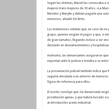
Según las víctimas, Maciel las convocaba a s
mujeres trans mayores de 30 años. «La Maciel 
Mesidor y Marylin y debían pagarle una suma
menores», añadió De Brito.
Los testimonios señalan que, en caso de no p
grupo, quienes exigían el pago» y que, si in
de gran tamaño», llegando incluso a ser enc
derivado en desvanecimientos y hospitalizac
Asimismo, las denunciantes aseguraron que M
exponían ante la Justicia e instaba a su ent
La presentación judicial también indica que 
seguiría vinculada a un entorno de menores 
figura de referencia para ellos.
El escrito concluye que «la denunciada exigí
prostitución ajena», y que habría lucrado 
al introducirles aceite industrial.