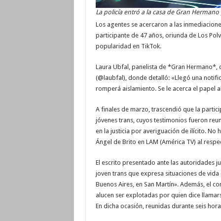
La policía entró a la casa de Gran Hermano 
Los agentes se acercaron a las inmediaciones
participante de 47 años, oriunda de Los Polv
popularidad en TikTok.
Laura Ubfal, panelista de *Gran Hermano*, co
(@laubfal), donde detalló: «Llegó una notifi
romperá aislamiento. Se le acerca el papel al
A finales de marzo, trascendió que la partici
jóvenes trans, cuyos testimonios fueron reun
en la justicia por averiguación de ilícito. N
Ángel de Brito en LAM (América TV) al respe
El escrito presentado ante las autoridades j
joven trans que expresa situaciones de vida
Buenos Aires, en San Martín». Además, el co
alucen ser explotadas por quien dice llamarse
En dicha ocasión, reunidas durante seis hora