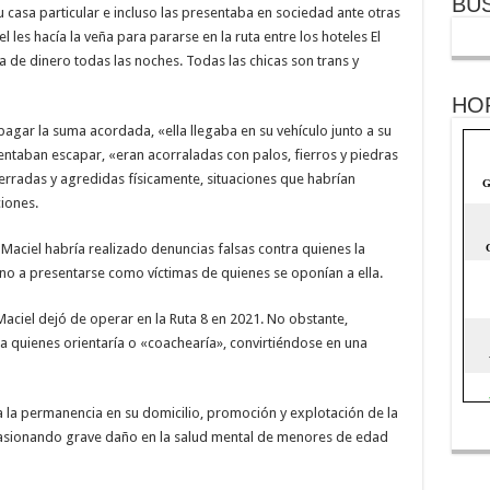
BU
u casa particular e incluso las presentaba en sociedad ante otras
les hacía la veña para pararse en la ruta entre los hoteles El
 de dinero todas las noches. Todas las chicas son trans y
HO
agar la suma acordada, «ella llegaba en su vehículo junto a su
tentaban escapar, «eran acorraladas con palos, fierros y piedras
erradas y agredidas físicamente, situaciones que habrían
iones.
aciel habría realizado denuncias falsas contra quienes la
orno a presentarse como víctimas de quienes se oponían a ella.
Maciel dejó de operar en la Ruta 8 en 2021. No obstante,
a quienes orientaría o «coachearía», convirtiéndose en una
a la permanencia en su domicilio, promoción y explotación de la
ocasionando grave daño en la salud mental de menores de edad