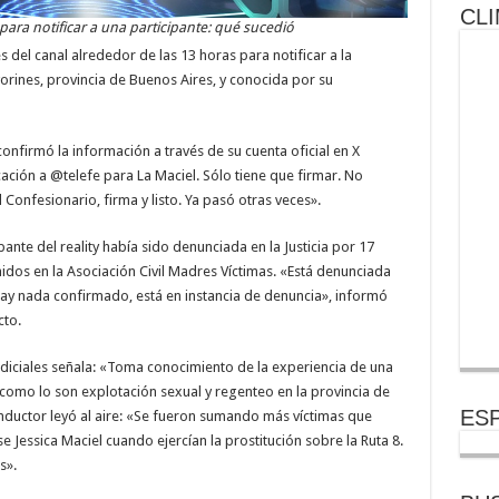
CLI
para notificar a una participante: qué sucedió
 del canal alrededor de las 13 horas para notificar a la
orines, provincia de Buenos Aires, y conocida por su
nfirmó la información a través de su cuenta oficial en X
cación a @telefe para La Maciel. Sólo tiene que firmar. No
 Confesionario, firma y listo. Ya pasó otras veces».
pante del reality había sido denunciada en la Justicia por 17
idos en la Asociación Civil Madres Víctimas. «Está denunciada
o hay nada confirmado, está en instancia de denuncia», informó
cto.
udiciales señala: «Toma conocimiento de la experiencia de una
 como lo son explotación sexual y regenteo en la provincia de
ESP
nductor leyó al aire: «Se fueron sumando más víctimas que
 Jessica Maciel cuando ejercían la prostitución sobre la Ruta 8.
s».