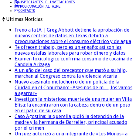
AUSPICIANTES E INVITACIONES
PROGRAMACIÓN AL AIRE
CONTACTO
Ultimas Noticias
Freno a la IA | Greg Abbott detiene la aprobación de
nuevos centros de datos en Texas debido a
preocupaciones sobre el consumo eléctrico y de agua
Te ofrecen trabajo, pero es un engaño: así son las
nuevas estafas laborales para robar dinero y datos
Examen toxicológico confirma consumo de cocaína de
Candela Arizaga
A un año del caso del preceptor que mató a su hijo,
marchan al Congreso contra la violencia vicaria
Nuevo asesinato motochorro de un policía de la
Ciudad en el Conurbano: «Asesinos de m…, los vamos
a agarrar»
Investigan la misteriosa muerte de una mujer en Villa
Elisa: la encontraron con la cabeza dentro de un pozo
en el patio de su casa
Caso Agostina: la querella pidió la detención de la
madre y la hermana de Barrelier, principal acusado
por el crimen
Un juez autorizó a una integrante de «Los Monos» a